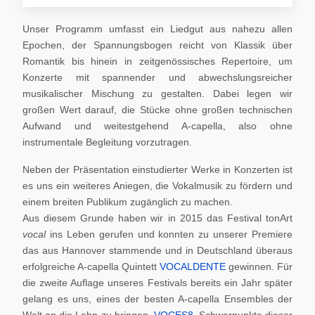
Unser Programm umfasst ein Liedgut aus nahezu allen
Epochen, der Spannungsbogen reicht von Klassik über
Romantik bis hinein in zeitgenössisches Repertoire, um
Konzerte mit spannender und abwechslungsreicher
musikalischer Mischung zu gestalten. Dabei legen wir
großen Wert darauf, die Stücke ohne großen technischen
Aufwand und weitestgehend A-capella, also ohne
instrumentale Begleitung vorzutragen.
Neben der Präsentation einstudierter Werke in Konzerten ist
es uns ein weiteres Aniegen, die Vokalmusik zu fördern und
einem breiten Publikum zugänglich zu machen.
Aus diesem Grunde haben wir in 2015 das Festival tonArt
vocal
ins Leben gerufen und konnten zu unserer Premiere
das aus Hannover stammende und in Deutschland überaus
erfolgreiche A-capella Quintett
VOCALDENTE
gewinnen. Für
die zweite Auflage unseres Festivals bereits ein Jahr später
gelang es uns, eines der besten A-capella Ensembles der
Welt an die Lahn zu bringen,
VOCES8
. Schwerpunkte dieser