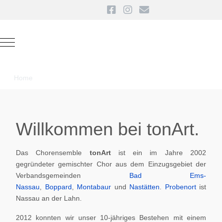
Mobile Menu Toggle
Home
Willkommen bei tonArt.
Das Chorensemble
tonArt
ist ein im Jahre 2002
gegründeter gemischter Chor aus dem Einzugsgebiet der
Verbandsgemeinden
Bad Ems-
Nassau
,
Boppard
,
Montabaur
und
Nastätten
.
Probenort
ist
Nassau an der Lahn.
2012 konnten wir unser 10-jähriges Bestehen mit einem