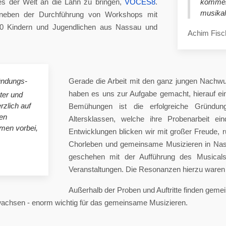
es der Welt an die Lahn zu bringen,
VOCES8
.
komme
musikal
eben der Durchführung von Workshops mit
00 Kindern und Jugendlichen aus Nassau und
Achim Fisc
ündungs-
Gerade die Arbeit mit den ganz jungen Nachwu
haben es uns zur Aufgabe gemacht, hierauf e
ster und
rzlich auf
Bemühungen ist die erfolgreiche Gründung
en
Altersklassen, welche ihre Probenarbeit ei
mmen vorbei,
Entwicklungen blicken wir mit großer Freude, 
Chorleben und gemeinsame Musizieren in Nas
geschehen mit der Aufführung des Musicals 
Veranstaltungen. Die Resonanzen hierzu waren 
Außerhalb der Proben und Auftritte finden gem
 wachsen - enorm wichtig für das gemeinsame Musizieren.