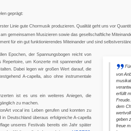
len geprägt:
ster Linie gute Chormusik produzieren. Qualität geht uns vor Quantit
am gemeinsamen Musizieren sowie das gesellschaftliche Miteinander
nt für ein gut funktionierendes Miteinander und sind selbstverständlich
llen Epochen, der Spannungsbogen reicht von
es Repertoire, um Konzerte mit spannender und
Für
lten. Dabei legen wir großen Wert darauf, die
von An
stgehend A-capella, also ohne instrumentale
musikal
verantw
erfüllt 
nzerten ist es uns ein weiteres Aniegen, die
Freude. 
ugänglich zu machen.
dem Cho
tonArt
vocal
ins Leben gerufen und konnten zu
wertvol
n Deutschland überaus erfolgreiche A-capella
geben 
lage unseres Festivals bereits ein Jahr später
freue m