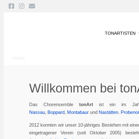
TONARTISTEN
Home
Willkommen bei tonA
Das Chorensemble
tonArt
ist ein im Jah
Nassau
,
Boppard
,
Montabaur
und
Nastätten
.
Probenor
2012 konnten wir unser 10-jähriges Bestehen mit eine
eingetragener Verein (seit Oktober 2005) best