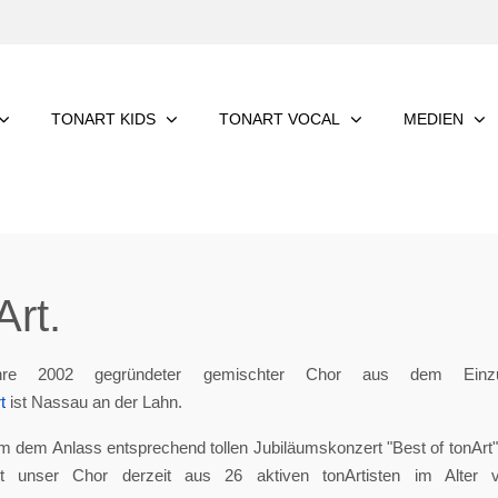
TONART KIDS
TONART VOCAL
MEDIEN
rt.
re 2002 gegründeter gemischter Chor aus dem Einzu
t
ist Nassau an der Lahn.
m dem Anlass entsprechend tollen Jubiläumskonzert "Best of tonArt", 
eht unser Chor derzeit aus 26 aktiven tonArtisten im Alter 