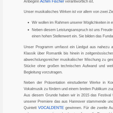
Anbeginn
Achim Fischer
verantwortlich ist.
Unser musikalisches Wirken ist vor allem von zwei Zie
Wir wollen im Rahmen unserer Möglichkeiten in er
Neben diesem Leistungsanspruch ist uns Freude 
einen hohen Stellenwert ein. Sie bilden das Fundame
Unser Programm umfasst ein Liedgut aus nahezu a
Klassik über Romantik bis hinein in zeitgenössisch
abwechslungsreicher musikalischer Mischung zu gesta
Stücke ohne großen technischen Aufwand und weite
Begleitung vorzutragen.
Neben der Präsentation einstudierter Werke in Ko
Vokalmusik zu fördern und einem breiten Publikum z
Aus diesem Grunde haben wir in 2015 das Festival 
unserer Premiere das aus Hannover stammende und i
Quintett
VOCALDENTE
gewinnen. Für die zweite Auf