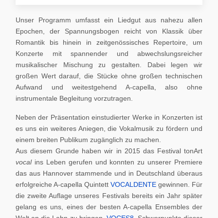
Unser Programm umfasst ein Liedgut aus nahezu allen
Epochen, der Spannungsbogen reicht von Klassik über
Romantik bis hinein in zeitgenössisches Repertoire, um
Konzerte mit spannender und abwechslungsreicher
musikalischer Mischung zu gestalten. Dabei legen wir
großen Wert darauf, die Stücke ohne großen technischen
Aufwand und weitestgehend A-capella, also ohne
instrumentale Begleitung vorzutragen.
Neben der Präsentation einstudierter Werke in Konzerten ist
es uns ein weiteres Aniegen, die Vokalmusik zu fördern und
einem breiten Publikum zugänglich zu machen.
Aus diesem Grunde haben wir in 2015 das Festival tonArt
vocal
ins Leben gerufen und konnten zu unserer Premiere
das aus Hannover stammende und in Deutschland überaus
erfolgreiche A-capella Quintett
VOCALDENTE
gewinnen. Für
die zweite Auflage unseres Festivals bereits ein Jahr später
gelang es uns, eines der besten A-capella Ensembles der
Welt an die Lahn zu bringen,
VOCES8
. Schwerpunkte dieser