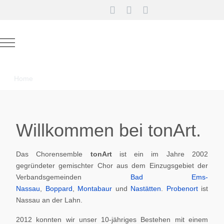
Mobile Menu Toggle
Home
Willkommen bei tonArt.
Das Chorensemble
tonArt
ist ein im Jahre 2002
gegründeter gemischter Chor aus dem Einzugsgebiet der
Verbandsgemeinden
Bad Ems-
Nassau
,
Boppard
,
Montabaur
und
Nastätten
.
Probenort
ist
Nassau an der Lahn.
2012 konnten wir unser 10-jähriges Bestehen mit einem