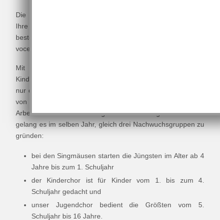
Die Gründung gleich dreier Chöre für die Jüngsten hatte
Ihre Initialzündung 2016, als es uns gelang, eines der
besten A-capella Ensembles der Welt zu engagieren -
voces8.
Mit ihren Workshops mit mehr als 400 teilnehmenden
Kindern aus Nassau und seinem Umland wussten sie nicht
nur die Kinder, sondern vor allem auch die Verantwortlichen
von tonArt davon zu überzeugen, das Engagement für die
Arbeit mit Kindern und Jugendlichen aufzugreifen und so
gelang es im selben Jahr, gleich drei Nachwuchsgruppen zu
gründen:
bei den Singmäusen starten die Jüngsten im Alter ab 4
Jahre bis zum 1. Schuljahr
der Kinderchor ist für Kinder vom 1. bis zum 4.
Schuljahr gedacht und
unser Jugendchor bedient die Größten vom 5.
Schuljahr bis 16 Jahre.