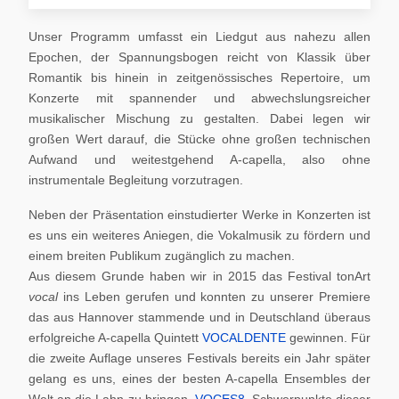
Unser Programm umfasst ein Liedgut aus nahezu allen
Epochen, der Spannungsbogen reicht von Klassik über
Romantik bis hinein in zeitgenössisches Repertoire, um
Konzerte mit spannender und abwechslungsreicher
musikalischer Mischung zu gestalten. Dabei legen wir
großen Wert darauf, die Stücke ohne großen technischen
Aufwand und weitestgehend A-capella, also ohne
instrumentale Begleitung vorzutragen.
Neben der Präsentation einstudierter Werke in Konzerten ist
es uns ein weiteres Aniegen, die Vokalmusik zu fördern und
einem breiten Publikum zugänglich zu machen.
Aus diesem Grunde haben wir in 2015 das Festival tonArt
vocal
ins Leben gerufen und konnten zu unserer Premiere
das aus Hannover stammende und in Deutschland überaus
erfolgreiche A-capella Quintett
VOCALDENTE
gewinnen. Für
die zweite Auflage unseres Festivals bereits ein Jahr später
gelang es uns, eines der besten A-capella Ensembles der
Welt an die Lahn zu bringen,
VOCES8
. Schwerpunkte dieser