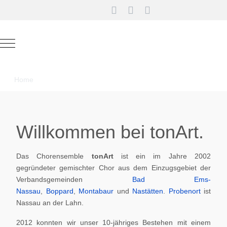
Mobile Menu Toggle
Home
Willkommen bei tonArt.
Das Chorensemble
tonArt
ist ein im Jahre 2002
gegründeter gemischter Chor aus dem Einzugsgebiet der
Verbandsgemeinden
Bad Ems-
Nassau
,
Boppard
,
Montabaur
und
Nastätten
.
Probenort
ist
Nassau an der Lahn.
2012 konnten wir unser 10-jähriges Bestehen mit einem