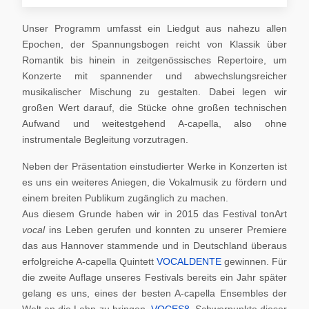
Unser Programm umfasst ein Liedgut aus nahezu allen
Epochen, der Spannungsbogen reicht von Klassik über
Romantik bis hinein in zeitgenössisches Repertoire, um
Konzerte mit spannender und abwechslungsreicher
musikalischer Mischung zu gestalten. Dabei legen wir
großen Wert darauf, die Stücke ohne großen technischen
Aufwand und weitestgehend A-capella, also ohne
instrumentale Begleitung vorzutragen.
Neben der Präsentation einstudierter Werke in Konzerten ist
es uns ein weiteres Aniegen, die Vokalmusik zu fördern und
einem breiten Publikum zugänglich zu machen.
Aus diesem Grunde haben wir in 2015 das Festival tonArt
vocal
ins Leben gerufen und konnten zu unserer Premiere
das aus Hannover stammende und in Deutschland überaus
erfolgreiche A-capella Quintett
VOCALDENTE
gewinnen. Für
die zweite Auflage unseres Festivals bereits ein Jahr später
gelang es uns, eines der besten A-capella Ensembles der
Welt an die Lahn zu bringen,
VOCES8
. Schwerpunkte dieser