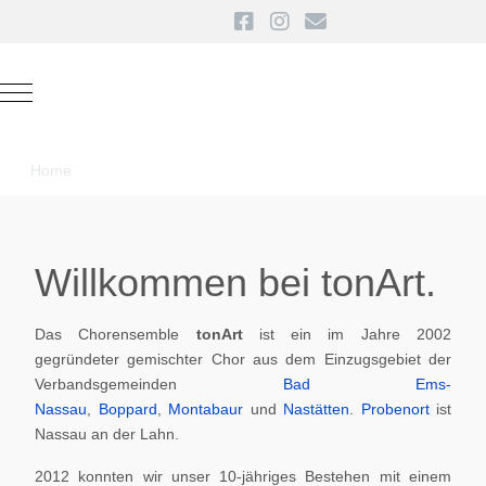
Mobile Menu Toggle
Home
Willkommen bei tonArt.
Das Chorensemble
tonArt
ist ein im Jahre 2002
gegründeter gemischter Chor aus dem Einzugsgebiet der
Verbandsgemeinden
Bad Ems-
Nassau
,
Boppard
,
Montabaur
und
Nastätten
.
Probenort
ist
Nassau an der Lahn.
2012 konnten wir unser 10-jähriges Bestehen mit einem