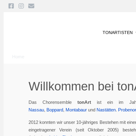
TONARTISTEN
Home
Willkommen bei tonA
Das Chorensemble
tonArt
ist ein im Jah
Nassau
,
Boppard
,
Montabaur
und
Nastätten
.
Probenor
2012 konnten wir unser 10-jähriges Bestehen mit eine
eingetragener Verein (seit Oktober 2005) best