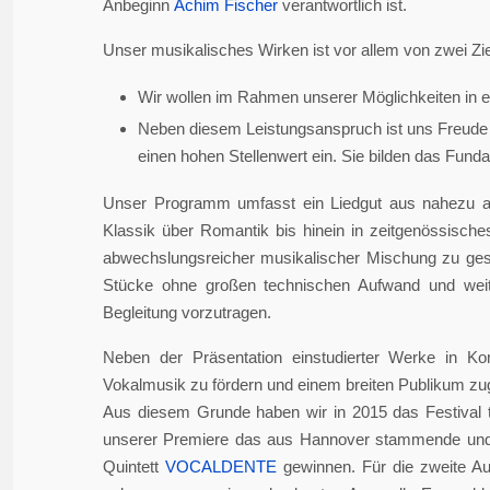
Anbeginn
Achim Fischer
verantwortlich ist.
Unser musikalisches Wirken ist vor allem von zwei Zie
Wir wollen im Rahmen unserer Möglichkeiten in er
Neben diesem Leistungsanspruch ist uns Freude 
einen hohen Stellenwert ein. Sie bilden das Fundame
Unser Programm umfasst ein Liedgut aus nahezu a
Klassik über Romantik bis hinein in zeitgenössisch
abwechslungsreicher musikalischer Mischung zu gesta
Stücke ohne großen technischen Aufwand und weite
Begleitung vorzutragen.
Neben der Präsentation einstudierter Werke in Ko
Vokalmusik zu fördern und einem breiten Publikum z
Aus diesem Grunde haben wir in 2015 das Festival 
unserer Premiere das aus Hannover stammende und i
Quintett
VOCALDENTE
gewinnen. Für die zweite Auf