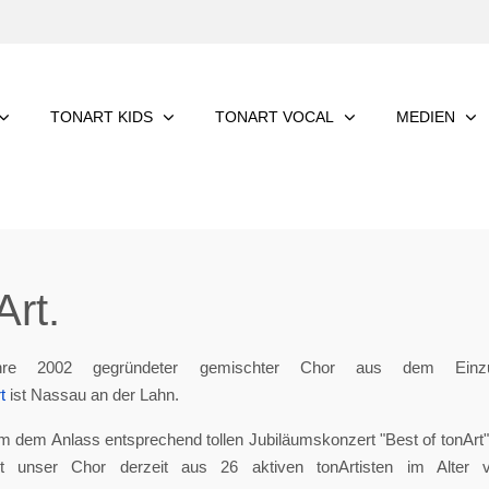
TONART KIDS
TONART VOCAL
MEDIEN
rt.
re 2002 gegründeter gemischter Chor aus dem Einzu
t
ist Nassau an der Lahn.
m dem Anlass entsprechend tollen Jubiläumskonzert "Best of tonArt", 
eht unser Chor derzeit aus 26 aktiven tonArtisten im Alter 