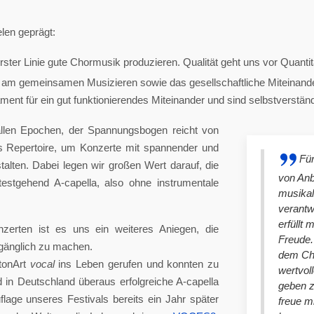
len geprägt:
ster Linie gute Chormusik produzieren. Qualität geht uns vor Quantit
am gemeinsamen Musizieren sowie das gesellschaftliche Miteinander
nt für ein gut funktionierendes Miteinander und sind selbstverständlich
llen Epochen, der Spannungsbogen reicht von
es Repertoire, um Konzerte mit spannender und
Für
lten. Dabei legen wir großen Wert darauf, die
von An
stgehend A-capella, also ohne instrumentale
musikal
verantw
erfüllt 
nzerten ist es uns ein weiteres Aniegen, die
Freude. 
ugänglich zu machen.
dem Cho
tonArt
vocal
ins Leben gerufen und konnten zu
wertvol
n Deutschland überaus erfolgreiche A-capella
geben 
lage unseres Festivals bereits ein Jahr später
freue m