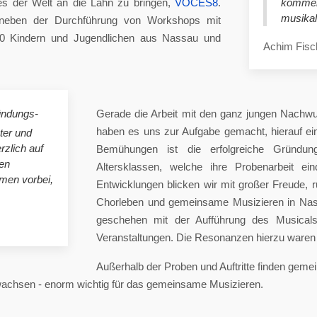
es der Welt an die Lahn zu bringen,
VOCES8
.
komme
musikal
eben der Durchführung von Workshops mit
00 Kindern und Jugendlichen aus Nassau und
Achim Fisc
ündungs-
Gerade die Arbeit mit den ganz jungen Nachwu
haben es uns zur Aufgabe gemacht, hierauf e
ster und
rzlich auf
Bemühungen ist die erfolgreiche Gründung
en
Altersklassen, welche ihre Probenarbeit ei
mmen vorbei,
Entwicklungen blicken wir mit großer Freude, 
Chorleben und gemeinsame Musizieren in Nas
geschehen mit der Aufführung des Musicals 
Veranstaltungen. Die Resonanzen hierzu waren 
Außerhalb der Proben und Auftritte finden gem
 wachsen - enorm wichtig für das gemeinsame Musizieren.