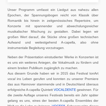
Unser Programm umfasst ein Liedgut aus nahezu allen
Epochen, der Spannungsbogen reicht von Klassik über
Romantik bis hinein in zeitgenössisches Repertoire, um
Konzerte mit spannender und abwechslungsreicher
musikalischer Mischung zu gestalten. Dabei legen wir
großen Wert darauf, die Stücke ohne großen technischen
Aufwand und weitestgehend A-capella, also ohne
instrumentale Begleitung vorzutragen.
Neben der Präsentation einstudierter Werke in Konzerten ist
es uns ein weiteres Aniegen, die Vokalmusik zu fördern und
einem breiten Publikum zugänglich zu machen.
Aus diesem Grunde haben wir in 2015 das Festival tonArt
vocal
ins Leben gerufen und konnten zu unserer Premiere
das aus Hannover stammende und in Deutschland überaus
erfolgreiche A-capella Quintett
VOCALDENTE
gewinnen. Für
die zweite Auflage unseres Festivals bereits ein Jahr später
gelang es uns, eines der besten A-capella Ensembles der
Welt an die Lahn zu bringen,
VOCES8
. Schwerpunkte dieser