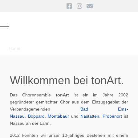
Mobile Menu Toggle
Home
Willkommen bei tonArt.
Das Chorensemble
tonArt
ist ein im Jahre 2002
gegründeter gemischter Chor aus dem Einzugsgebiet der
Verbandsgemeinden
Bad Ems-
Nassau
,
Boppard
,
Montabaur
und
Nastätten
.
Probenort
ist
Nassau an der Lahn.
2012 konnten wir unser 10-jähriges Bestehen mit einem