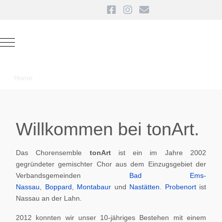
Mobile Menu Toggle
Home
Willkommen bei tonArt.
Das Chorensemble
tonArt
ist ein im Jahre 2002
gegründeter gemischter Chor aus dem Einzugsgebiet der
Verbandsgemeinden
Bad Ems-
Nassau
,
Boppard
,
Montabaur
und
Nastätten
.
Probenort
ist
Nassau an der Lahn.
2012 konnten wir unser 10-jähriges Bestehen mit einem