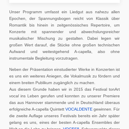
Unser Programm umfasst ein Liedgut aus nahezu allen
Epochen, der Spannungsbogen reicht von Klassik über
Romantik bis hinein in zeitgenössisches Repertoire, um
Konzerte mit spannender und abwechslungsreicher
musikalischer Mischung zu gestalten. Dabei legen wir
großen Wert darauf, die Stücke ohne großen technischen
Aufwand und weitestgehend A-capella, also ohne
instrumentale Begleitung vorzutragen.
Neben der Präsentation einstudierter Werke in Konzerten ist
es uns ein weiteres Aniegen, die Vokalmusik zu fördern und
einem breiten Publikum zugänglich zu machen.
Aus diesem Grunde haben wir in 2015 das Festival tonArt
vocal
ins Leben gerufen und konnten zu unserer Premiere
das aus Hannover stammende und in Deutschland überaus
erfolgreiche A-capella Quintett
VOCALDENTE
gewinnen. Für
die zweite Auflage unseres Festivals bereits ein Jahr später
gelang es uns, eines der besten A-capella Ensembles der
Welt an die Lahn zu bringen,
VOCES8
. Schwerpunkte dieser