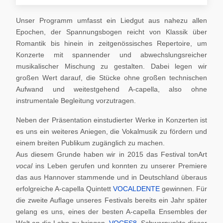
Unser Programm umfasst ein Liedgut aus nahezu allen
Epochen, der Spannungsbogen reicht von Klassik über
Romantik bis hinein in zeitgenössisches Repertoire, um
Konzerte mit spannender und abwechslungsreicher
musikalischer Mischung zu gestalten. Dabei legen wir
großen Wert darauf, die Stücke ohne großen technischen
Aufwand und weitestgehend A-capella, also ohne
instrumentale Begleitung vorzutragen.
Neben der Präsentation einstudierter Werke in Konzerten ist
es uns ein weiteres Aniegen, die Vokalmusik zu fördern und
einem breiten Publikum zugänglich zu machen.
Aus diesem Grunde haben wir in 2015 das Festival tonArt
vocal
ins Leben gerufen und konnten zu unserer Premiere
das aus Hannover stammende und in Deutschland überaus
erfolgreiche A-capella Quintett
VOCALDENTE
gewinnen. Für
die zweite Auflage unseres Festivals bereits ein Jahr später
gelang es uns, eines der besten A-capella Ensembles der
Welt an die Lahn zu bringen,
VOCES8
. Schwerpunkte dieser