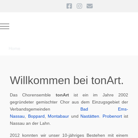
Mobile Menu Toggle
Home
Willkommen bei tonArt.
Das Chorensemble
tonArt
ist ein im Jahre 2002
gegründeter gemischter Chor aus dem Einzugsgebiet der
Verbandsgemeinden
Bad Ems-
Nassau
,
Boppard
,
Montabaur
und
Nastätten
.
Probenort
ist
Nassau an der Lahn.
2012 konnten wir unser 10-jähriges Bestehen mit einem