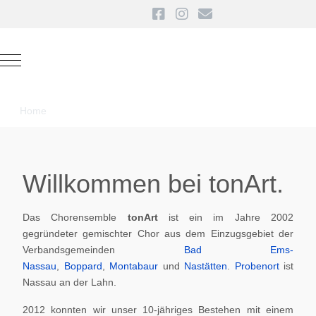
Mobile Menu Toggle
Home
Willkommen bei tonArt.
Das Chorensemble
tonArt
ist ein im Jahre 2002
gegründeter gemischter Chor aus dem Einzugsgebiet der
Verbandsgemeinden
Bad Ems-
Nassau
,
Boppard
,
Montabaur
und
Nastätten
.
Probenort
ist
Nassau an der Lahn.
2012 konnten wir unser 10-jähriges Bestehen mit einem