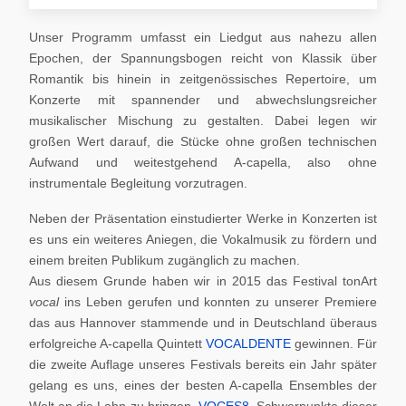
Unser Programm umfasst ein Liedgut aus nahezu allen
Epochen, der Spannungsbogen reicht von Klassik über
Romantik bis hinein in zeitgenössisches Repertoire, um
Konzerte mit spannender und abwechslungsreicher
musikalischer Mischung zu gestalten. Dabei legen wir
großen Wert darauf, die Stücke ohne großen technischen
Aufwand und weitestgehend A-capella, also ohne
instrumentale Begleitung vorzutragen.
Neben der Präsentation einstudierter Werke in Konzerten ist
es uns ein weiteres Aniegen, die Vokalmusik zu fördern und
einem breiten Publikum zugänglich zu machen.
Aus diesem Grunde haben wir in 2015 das Festival tonArt
vocal
ins Leben gerufen und konnten zu unserer Premiere
das aus Hannover stammende und in Deutschland überaus
erfolgreiche A-capella Quintett
VOCALDENTE
gewinnen. Für
die zweite Auflage unseres Festivals bereits ein Jahr später
gelang es uns, eines der besten A-capella Ensembles der
Welt an die Lahn zu bringen,
VOCES8
. Schwerpunkte dieser