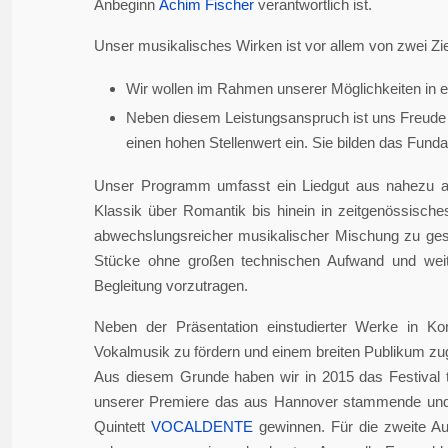
Anbeginn
Achim Fischer
verantwortlich ist.
Unser musikalisches Wirken ist vor allem von zwei Zie
Wir wollen im Rahmen unserer Möglichkeiten in er
Neben diesem Leistungsanspruch ist uns Freude 
einen hohen Stellenwert ein. Sie bilden das Fundame
Unser Programm umfasst ein Liedgut aus nahezu a
Klassik über Romantik bis hinein in zeitgenössisch
abwechslungsreicher musikalischer Mischung zu gesta
Stücke ohne großen technischen Aufwand und weite
Begleitung vorzutragen.
Neben der Präsentation einstudierter Werke in Ko
Vokalmusik zu fördern und einem breiten Publikum z
Aus diesem Grunde haben wir in 2015 das Festival 
unserer Premiere das aus Hannover stammende und i
Quintett
VOCALDENTE
gewinnen. Für die zweite Auf