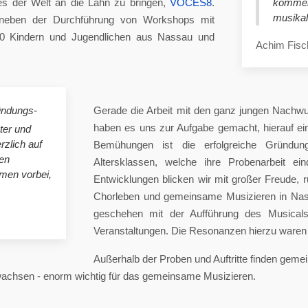
es der Welt an die Lahn zu bringen,
VOCES8
.
komme
musikal
eben der Durchführung von Workshops mit
00 Kindern und Jugendlichen aus Nassau und
Achim Fisc
ündungs-
Gerade die Arbeit mit den ganz jungen Nachwu
haben es uns zur Aufgabe gemacht, hierauf e
ster und
rzlich auf
Bemühungen ist die erfolgreiche Gründung
en
Altersklassen, welche ihre Probenarbeit ei
mmen vorbei,
Entwicklungen blicken wir mit großer Freude, 
Chorleben und gemeinsame Musizieren in Nas
geschehen mit der Aufführung des Musicals 
Veranstaltungen. Die Resonanzen hierzu waren 
Außerhalb der Proben und Auftritte finden gem
 wachsen - enorm wichtig für das gemeinsame Musizieren.