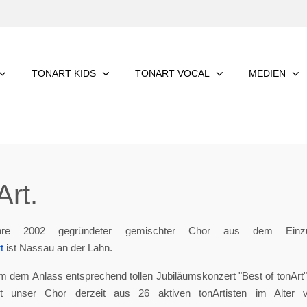
TONART KIDS
TONART VOCAL
MEDIEN
rt.
re 2002 gegründeter gemischter Chor aus dem Einzu
t
ist Nassau an der Lahn.
m dem Anlass entsprechend tollen Jubiläumskonzert "Best of tonArt", 
eht unser Chor derzeit aus 26 aktiven tonArtisten im Alter 