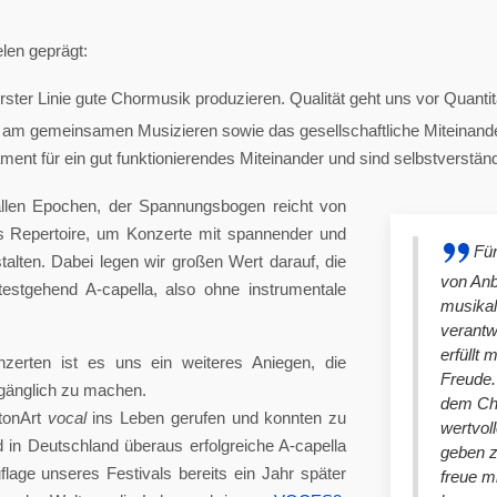
len geprägt:
ster Linie gute Chormusik produzieren. Qualität geht uns vor Quantit
am gemeinsamen Musizieren sowie das gesellschaftliche Miteinander
nt für ein gut funktionierendes Miteinander und sind selbstverständlich
llen Epochen, der Spannungsbogen reicht von
es Repertoire, um Konzerte mit spannender und
Für
lten. Dabei legen wir großen Wert darauf, die
von An
stgehend A-capella, also ohne instrumentale
musikal
verantw
erfüllt 
nzerten ist es uns ein weiteres Aniegen, die
Freude. 
ugänglich zu machen.
dem Cho
tonArt
vocal
ins Leben gerufen und konnten zu
wertvol
n Deutschland überaus erfolgreiche A-capella
geben 
lage unseres Festivals bereits ein Jahr später
freue m