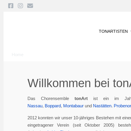
TONARTISTEN
Home
Willkommen bei tonA
Das Chorensemble
tonArt
ist ein im Jah
Nassau
,
Boppard
,
Montabaur
und
Nastätten
.
Probenor
2012 konnten wir unser 10-jähriges Bestehen mit eine
eingetragener Verein (seit Oktober 2005) best