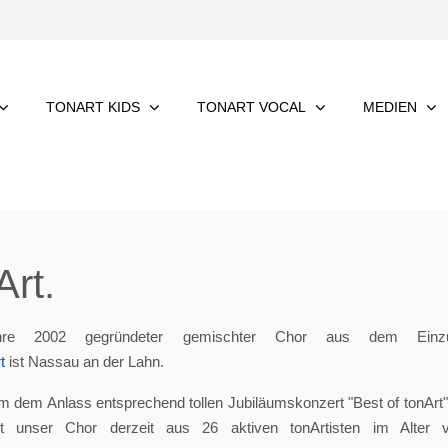
TONART KIDS
TONART VOCAL
MEDIEN
rt.
re 2002 gegründeter gemischter Chor aus dem Einzu
t
ist Nassau an der Lahn.
m dem Anlass entsprechend tollen Jubiläumskonzert "Best of tonArt", 
eht unser Chor derzeit aus 26 aktiven tonArtisten im Alter 