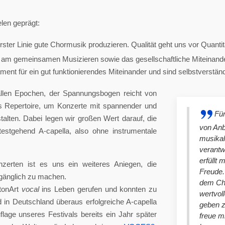
len geprägt:
ster Linie gute Chormusik produzieren. Qualität geht uns vor Quantit
am gemeinsamen Musizieren sowie das gesellschaftliche Miteinander
nt für ein gut funktionierendes Miteinander und sind selbstverständlich
llen Epochen, der Spannungsbogen reicht von
es Repertoire, um Konzerte mit spannender und
Für
lten. Dabei legen wir großen Wert darauf, die
von An
stgehend A-capella, also ohne instrumentale
musikal
verantw
erfüllt 
nzerten ist es uns ein weiteres Aniegen, die
Freude. 
ugänglich zu machen.
dem Cho
tonArt
vocal
ins Leben gerufen und konnten zu
wertvol
n Deutschland überaus erfolgreiche A-capella
geben 
lage unseres Festivals bereits ein Jahr später
freue m