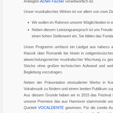
Anbeginn
Achim Fischer
verantwortlich ist.
Unser musikalisches Wirken ist vor allem von zwei Zie
Wir wollen im Rahmen unserer Möglichkeiten in er
Neben diesem Leistungsanspruch ist uns Freude 
einen hohen Stellenwert ein. Sie bilden das Fundame
Unser Programm umfasst ein Liedgut aus nahezu a
Klassik über Romantik bis hinein in zeitgenössisch
abwechslungsreicher musikalischer Mischung zu gesta
Stücke ohne großen technischen Aufwand und weite
Begleitung vorzutragen.
Neben der Präsentation einstudierter Werke in Ko
Vokalmusik zu fördern und einem breiten Publikum z
Aus diesem Grunde haben wir in 2015 das Festival 
unserer Premiere das aus Hannover stammende und i
Quintett
VOCALDENTE
gewinnen. Für die zweite Auf