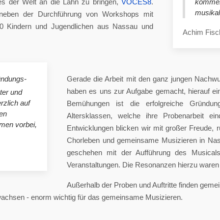
es der Welt an die Lahn zu bringen,
VOCES8
.
komme
musikal
eben der Durchführung von Workshops mit
00 Kindern und Jugendlichen aus Nassau und
Achim Fisc
ündungs-
Gerade die Arbeit mit den ganz jungen Nachwu
haben es uns zur Aufgabe gemacht, hierauf e
ster und
rzlich auf
Bemühungen ist die erfolgreiche Gründung
en
Altersklassen, welche ihre Probenarbeit ei
mmen vorbei,
Entwicklungen blicken wir mit großer Freude, 
Chorleben und gemeinsame Musizieren in Nas
geschehen mit der Aufführung des Musicals 
Veranstaltungen. Die Resonanzen hierzu waren 
Außerhalb der Proben und Auftritte finden gem
 wachsen - enorm wichtig für das gemeinsame Musizieren.