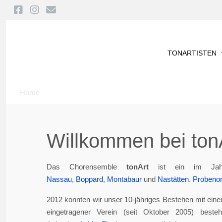
TONARTISTEN
Home
Willkommen bei tonA
Das Chorensemble
tonArt
ist ein im Jah
Nassau
,
Boppard
,
Montabaur
und
Nastätten
.
Probenor
2012 konnten wir unser 10-jähriges Bestehen mit eine
eingetragener Verein (seit Oktober 2005) best