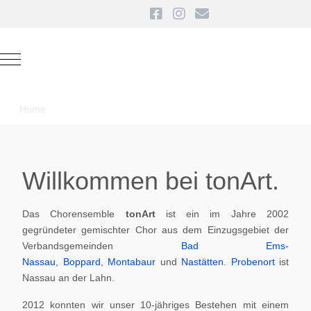
Mobile Menu Toggle
Home
Willkommen bei tonArt.
Das Chorensemble
tonArt
ist ein im Jahre 2002
gegründeter gemischter Chor aus dem Einzugsgebiet der
Verbandsgemeinden
Bad Ems-
Nassau
,
Boppard
,
Montabaur
und
Nastätten
.
Probenort
ist
Nassau an der Lahn.
2012 konnten wir unser 10-jähriges Bestehen mit einem