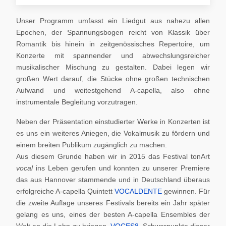
Unser Programm umfasst ein Liedgut aus nahezu allen
Epochen, der Spannungsbogen reicht von Klassik über
Romantik bis hinein in zeitgenössisches Repertoire, um
Konzerte mit spannender und abwechslungsreicher
musikalischer Mischung zu gestalten. Dabei legen wir
großen Wert darauf, die Stücke ohne großen technischen
Aufwand und weitestgehend A-capella, also ohne
instrumentale Begleitung vorzutragen.
Neben der Präsentation einstudierter Werke in Konzerten ist
es uns ein weiteres Aniegen, die Vokalmusik zu fördern und
einem breiten Publikum zugänglich zu machen.
Aus diesem Grunde haben wir in 2015 das Festival tonArt
vocal
ins Leben gerufen und konnten zu unserer Premiere
das aus Hannover stammende und in Deutschland überaus
erfolgreiche A-capella Quintett
VOCALDENTE
gewinnen. Für
die zweite Auflage unseres Festivals bereits ein Jahr später
gelang es uns, eines der besten A-capella Ensembles der
Welt an die Lahn zu bringen,
VOCES8
. Schwerpunkte dieser