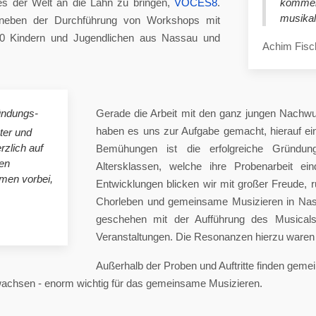
es der Welt an die Lahn zu bringen,
VOCES8
.
komme
musikal
eben der Durchführung von Workshops mit
00 Kindern und Jugendlichen aus Nassau und
Achim Fisc
ündungs-
Gerade die Arbeit mit den ganz jungen Nachwu
haben es uns zur Aufgabe gemacht, hierauf e
ster und
rzlich auf
Bemühungen ist die erfolgreiche Gründung
en
Altersklassen, welche ihre Probenarbeit ei
mmen vorbei,
Entwicklungen blicken wir mit großer Freude, 
Chorleben und gemeinsame Musizieren in Nas
geschehen mit der Aufführung des Musicals 
Veranstaltungen. Die Resonanzen hierzu waren 
Außerhalb der Proben und Auftritte finden gem
 wachsen - enorm wichtig für das gemeinsame Musizieren.