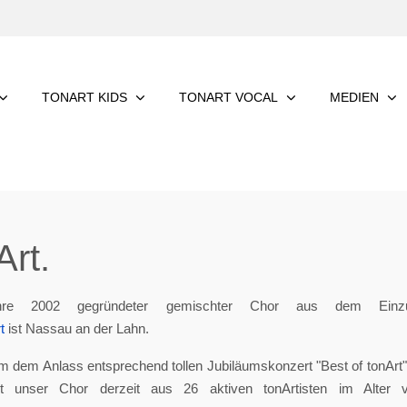
TONART KIDS
TONART VOCAL
MEDIEN
rt.
re 2002 gegründeter gemischter Chor aus dem Einzu
t
ist Nassau an der Lahn.
m dem Anlass entsprechend tollen Jubiläumskonzert "Best of tonArt", 
eht unser Chor derzeit aus 26 aktiven tonArtisten im Alter 