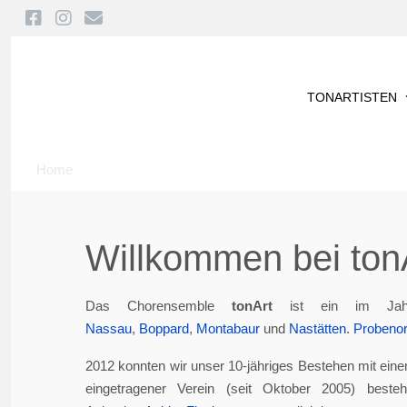
TONARTISTEN
Home
Willkommen bei tonA
Das Chorensemble
tonArt
ist ein im Jah
Nassau
,
Boppard
,
Montabaur
und
Nastätten
.
Probenor
2012 konnten wir unser 10-jähriges Bestehen mit eine
eingetragener Verein (seit Oktober 2005) best