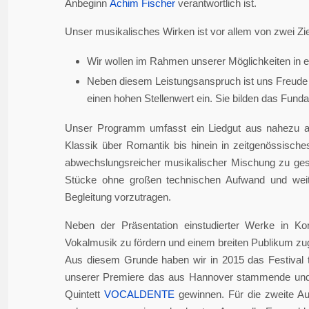
Anbeginn
Achim Fischer
verantwortlich ist.
Unser musikalisches Wirken ist vor allem von zwei Zie
Wir wollen im Rahmen unserer Möglichkeiten in er
Neben diesem Leistungsanspruch ist uns Freude 
einen hohen Stellenwert ein. Sie bilden das Fundame
Unser Programm umfasst ein Liedgut aus nahezu a
Klassik über Romantik bis hinein in zeitgenössisch
abwechslungsreicher musikalischer Mischung zu gesta
Stücke ohne großen technischen Aufwand und weite
Begleitung vorzutragen.
Neben der Präsentation einstudierter Werke in Ko
Vokalmusik zu fördern und einem breiten Publikum z
Aus diesem Grunde haben wir in 2015 das Festival 
unserer Premiere das aus Hannover stammende und i
Quintett
VOCALDENTE
gewinnen. Für die zweite Auf