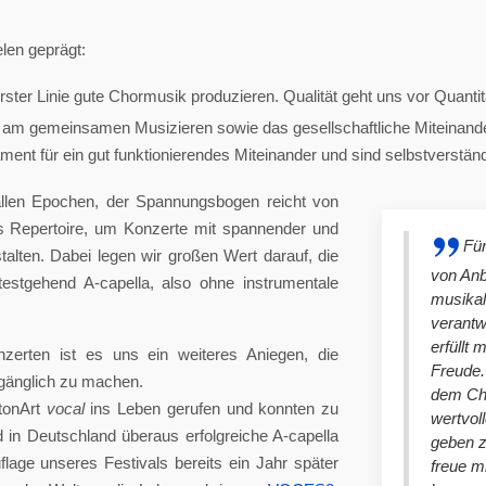
len geprägt:
ster Linie gute Chormusik produzieren. Qualität geht uns vor Quantit
am gemeinsamen Musizieren sowie das gesellschaftliche Miteinander
nt für ein gut funktionierendes Miteinander und sind selbstverständlich
llen Epochen, der Spannungsbogen reicht von
es Repertoire, um Konzerte mit spannender und
Für
lten. Dabei legen wir großen Wert darauf, die
von An
stgehend A-capella, also ohne instrumentale
musikal
verantw
erfüllt 
nzerten ist es uns ein weiteres Aniegen, die
Freude. 
ugänglich zu machen.
dem Cho
tonArt
vocal
ins Leben gerufen und konnten zu
wertvol
n Deutschland überaus erfolgreiche A-capella
geben 
lage unseres Festivals bereits ein Jahr später
freue m