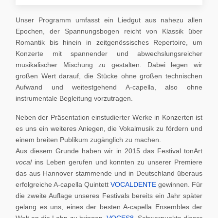
Unser Programm umfasst ein Liedgut aus nahezu allen
Epochen, der Spannungsbogen reicht von Klassik über
Romantik bis hinein in zeitgenössisches Repertoire, um
Konzerte mit spannender und abwechslungsreicher
musikalischer Mischung zu gestalten. Dabei legen wir
großen Wert darauf, die Stücke ohne großen technischen
Aufwand und weitestgehend A-capella, also ohne
instrumentale Begleitung vorzutragen.
Neben der Präsentation einstudierter Werke in Konzerten ist
es uns ein weiteres Aniegen, die Vokalmusik zu fördern und
einem breiten Publikum zugänglich zu machen.
Aus diesem Grunde haben wir in 2015 das Festival tonArt
vocal
ins Leben gerufen und konnten zu unserer Premiere
das aus Hannover stammende und in Deutschland überaus
erfolgreiche A-capella Quintett
VOCALDENTE
gewinnen. Für
die zweite Auflage unseres Festivals bereits ein Jahr später
gelang es uns, eines der besten A-capella Ensembles der
Welt an die Lahn zu bringen,
VOCES8
. Schwerpunkte dieser