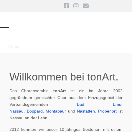
Mobile Menu Toggle
Home
Willkommen bei tonArt.
Das Chorensemble
tonArt
ist ein im Jahre 2002
gegründeter gemischter Chor aus dem Einzugsgebiet der
Verbandsgemeinden
Bad Ems-
Nassau
,
Boppard
,
Montabaur
und
Nastätten
.
Probenort
ist
Nassau an der Lahn.
2012 konnten wir unser 10-jähriges Bestehen mit einem