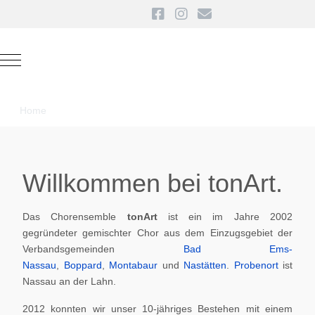
Mobile Menu Toggle
Home
Willkommen bei tonArt.
Das Chorensemble
tonArt
ist ein im Jahre 2002
gegründeter gemischter Chor aus dem Einzugsgebiet der
Verbandsgemeinden
Bad Ems-
Nassau
,
Boppard
,
Montabaur
und
Nastätten
.
Probenort
ist
Nassau an der Lahn.
2012 konnten wir unser 10-jähriges Bestehen mit einem