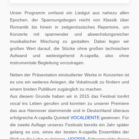
Unser Programm umfasst ein Liedgut aus nahezu allen
Epochen, der Spannungsbogen reicht von Klassik über
Romantik bis hinein in zeitgenössisches Repertoire, um
Konzerte mit spannender und abwechslungsreicher
musikalischer Mischung zu gestalten. Dabei legen wir
großen Wert darauf, die Stücke ohne großen technischen
Aufwand und weitestgehend A-capella, also ohne
instrumentale Begleitung vorzutragen.
Neben der Präsentation einstudierter Werke in Konzerten ist
es uns ein weiteres Aniegen, die Vokalmusik zu fördern und
einem breiten Publikum zugänglich zu machen.
Aus diesem Grunde haben wir in 2015 das Festival tonArt
vocal
ins Leben gerufen und konnten zu unserer Premiere
das aus Hannover stammende und in Deutschland überaus
erfolgreiche A-capella Quintett
VOCALDENTE
gewinnen. Für
die zweite Auflage unseres Festivals bereits ein Jahr später
gelang es uns, eines der besten A-capella Ensembles der
Welt an die Lahn zu bringen,
VOCES8
. Schwerpunkte dieser