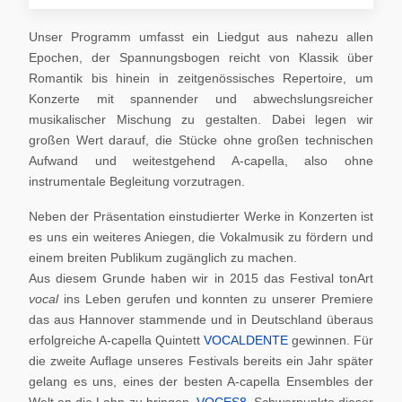
Unser Programm umfasst ein Liedgut aus nahezu allen
Epochen, der Spannungsbogen reicht von Klassik über
Romantik bis hinein in zeitgenössisches Repertoire, um
Konzerte mit spannender und abwechslungsreicher
musikalischer Mischung zu gestalten. Dabei legen wir
großen Wert darauf, die Stücke ohne großen technischen
Aufwand und weitestgehend A-capella, also ohne
instrumentale Begleitung vorzutragen.
Neben der Präsentation einstudierter Werke in Konzerten ist
es uns ein weiteres Aniegen, die Vokalmusik zu fördern und
einem breiten Publikum zugänglich zu machen.
Aus diesem Grunde haben wir in 2015 das Festival tonArt
vocal
ins Leben gerufen und konnten zu unserer Premiere
das aus Hannover stammende und in Deutschland überaus
erfolgreiche A-capella Quintett
VOCALDENTE
gewinnen. Für
die zweite Auflage unseres Festivals bereits ein Jahr später
gelang es uns, eines der besten A-capella Ensembles der
Welt an die Lahn zu bringen,
VOCES8
. Schwerpunkte dieser