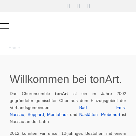
Mobile Menu Toggle
Home
Willkommen bei tonArt.
Das Chorensemble
tonArt
ist ein im Jahre 2002
gegründeter gemischter Chor aus dem Einzugsgebiet der
Verbandsgemeinden
Bad Ems-
Nassau
,
Boppard
,
Montabaur
und
Nastätten
.
Probenort
ist
Nassau an der Lahn.
2012 konnten wir unser 10-jähriges Bestehen mit einem