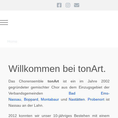
Mobile Menu Toggle
Home
Willkommen bei tonArt.
Das Chorensemble
tonArt
ist ein im Jahre 2002
gegründeter gemischter Chor aus dem Einzugsgebiet der
Verbandsgemeinden
Bad Ems-
Nassau
,
Boppard
,
Montabaur
und
Nastätten
.
Probenort
ist
Nassau an der Lahn.
2012 konnten wir unser 10-jähriges Bestehen mit einem