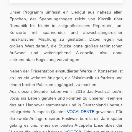
Unser Programm umfasst ein Liedgut aus nahezu allen
Epochen, der Spannungsbogen reicht von Klassik über
Romantik bis hinein in zeitgenössisches Repertoire, um
Konzerte mit spannender und abwechslungsreicher
musikalischer Mischung zu gestalten. Dabei legen wir
großen Wert darauf, die Stücke ohne großen technischen
Aufwand und weitestgehend A-capella, also ohne
instrumentale Begleitung vorzutragen.
Neben der Präsentation einstudierter Werke in Konzerten ist
es uns ein weiteres Aniegen, die Vokalmusik zu fördern und
einem breiten Publikum zugänglich zu machen.
Aus diesem Grunde haben wir in 2015 das Festival tonArt
vocal
ins Leben gerufen und konnten zu unserer Premiere
das aus Hannover stammende und in Deutschland überaus
erfolgreiche A-capella Quintett
VOCALDENTE
gewinnen. Für
die zweite Auflage unseres Festivals bereits ein Jahr später
gelang es uns, eines der besten A-capella Ensembles der
Welt an die Lahn zu bringen,
VOCES8
. Schwerpunkte dieser