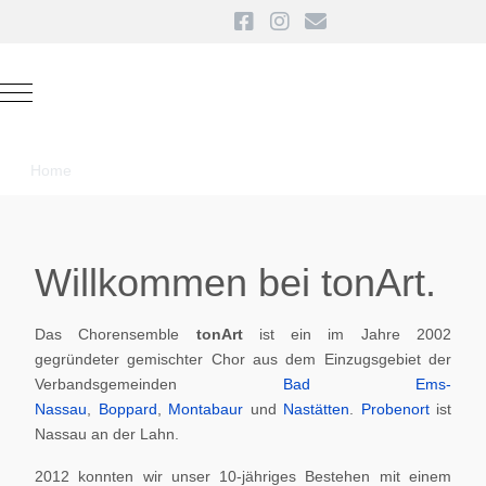
Mobile Menu Toggle
Home
Willkommen bei tonArt.
Das Chorensemble
tonArt
ist ein im Jahre 2002
gegründeter gemischter Chor aus dem Einzugsgebiet der
Verbandsgemeinden
Bad Ems-
Nassau
,
Boppard
,
Montabaur
und
Nastätten
.
Probenort
ist
Nassau an der Lahn.
2012 konnten wir unser 10-jähriges Bestehen mit einem