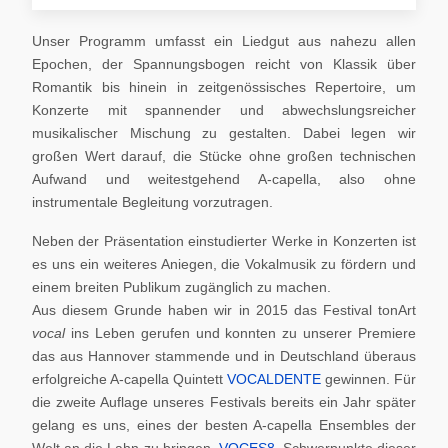
Unser Programm umfasst ein Liedgut aus nahezu allen
Epochen, der Spannungsbogen reicht von Klassik über
Romantik bis hinein in zeitgenössisches Repertoire, um
Konzerte mit spannender und abwechslungsreicher
musikalischer Mischung zu gestalten. Dabei legen wir
großen Wert darauf, die Stücke ohne großen technischen
Aufwand und weitestgehend A-capella, also ohne
instrumentale Begleitung vorzutragen.
Neben der Präsentation einstudierter Werke in Konzerten ist
es uns ein weiteres Aniegen, die Vokalmusik zu fördern und
einem breiten Publikum zugänglich zu machen.
Aus diesem Grunde haben wir in 2015 das Festival tonArt
vocal
ins Leben gerufen und konnten zu unserer Premiere
das aus Hannover stammende und in Deutschland überaus
erfolgreiche A-capella Quintett
VOCALDENTE
gewinnen. Für
die zweite Auflage unseres Festivals bereits ein Jahr später
gelang es uns, eines der besten A-capella Ensembles der
Welt an die Lahn zu bringen,
VOCES8
. Schwerpunkte dieser