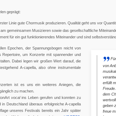
len geprägt:
ster Linie gute Chormusik produzieren. Qualität geht uns vor Quantit
am gemeinsamen Musizieren sowie das gesellschaftliche Miteinander
nt für ein gut funktionierendes Miteinander und sind selbstverständlich
llen Epochen, der Spannungsbogen reicht von
es Repertoire, um Konzerte mit spannender und
Für
lten. Dabei legen wir großen Wert darauf, die
von An
stgehend A-capella, also ohne instrumentale
musikal
verantw
erfüllt 
nzerten ist es uns ein weiteres Aniegen, die
Freude. 
ugänglich zu machen.
dem Cho
tonArt
vocal
ins Leben gerufen und konnten zu
wertvol
n Deutschland überaus erfolgreiche A-capella
geben 
lage unseres Festivals bereits ein Jahr später
freue m