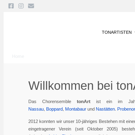
TONARTISTEN
Home
Willkommen bei tonA
Das Chorensemble
tonArt
ist ein im Jah
Nassau
,
Boppard
,
Montabaur
und
Nastätten
.
Probenor
2012 konnten wir unser 10-jähriges Bestehen mit eine
eingetragener Verein (seit Oktober 2005) best