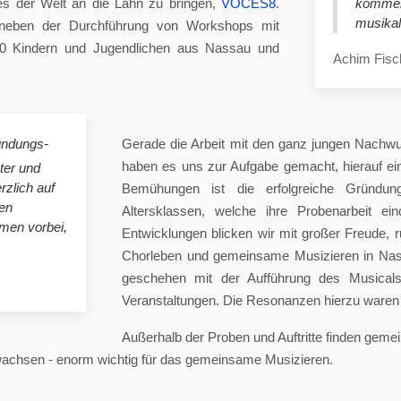
es der Welt an die Lahn zu bringen,
VOCES8
.
komme
musikal
eben der Durchführung von Workshops mit
00 Kindern und Jugendlichen aus Nassau und
Achim Fisc
ündungs-
Gerade die Arbeit mit den ganz jungen Nachwu
haben es uns zur Aufgabe gemacht, hierauf e
ster und
rzlich auf
Bemühungen ist die erfolgreiche Gründung
en
Altersklassen, welche ihre Probenarbeit ei
mmen vorbei,
Entwicklungen blicken wir mit großer Freude, 
Chorleben und gemeinsame Musizieren in Nas
geschehen mit der Aufführung des Musicals 
Veranstaltungen. Die Resonanzen hierzu waren 
Außerhalb der Proben und Auftritte finden gem
 wachsen - enorm wichtig für das gemeinsame Musizieren.