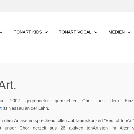
TONART KIDS
TONART VOCAL
MEDIEN
rt.
re 2002 gegründeter gemischter Chor aus dem Einzu
t
ist Nassau an der Lahn.
m dem Anlass entsprechend tollen Jubiläumskonzert "Best of tonArt", 
eht unser Chor derzeit aus 26 aktiven tonArtisten im Alter 