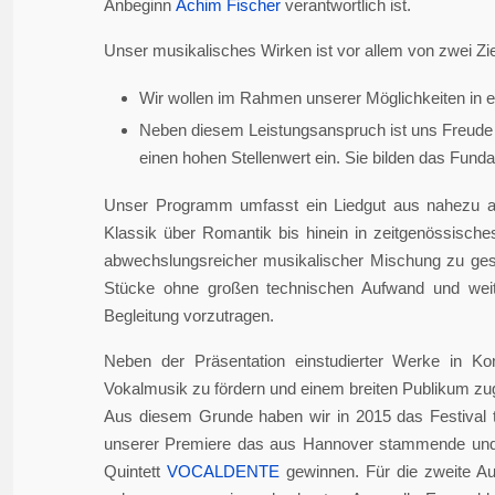
Anbeginn
Achim Fischer
verantwortlich ist.
Unser musikalisches Wirken ist vor allem von zwei Zie
Wir wollen im Rahmen unserer Möglichkeiten in er
Neben diesem Leistungsanspruch ist uns Freude 
einen hohen Stellenwert ein. Sie bilden das Fundame
Unser Programm umfasst ein Liedgut aus nahezu a
Klassik über Romantik bis hinein in zeitgenössisch
abwechslungsreicher musikalischer Mischung zu gesta
Stücke ohne großen technischen Aufwand und weite
Begleitung vorzutragen.
Neben der Präsentation einstudierter Werke in Ko
Vokalmusik zu fördern und einem breiten Publikum z
Aus diesem Grunde haben wir in 2015 das Festival 
unserer Premiere das aus Hannover stammende und i
Quintett
VOCALDENTE
gewinnen. Für die zweite Auf