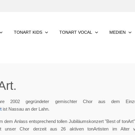
TONART KIDS
TONART VOCAL
MEDIEN
rt.
re 2002 gegründeter gemischter Chor aus dem Einzu
t
ist Nassau an der Lahn.
m dem Anlass entsprechend tollen Jubiläumskonzert "Best of tonArt", 
eht unser Chor derzeit aus 26 aktiven tonArtisten im Alter 