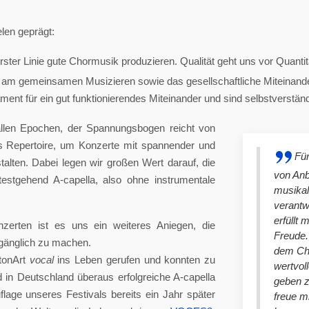
len geprägt:
ster Linie gute Chormusik produzieren. Qualität geht uns vor Quantit
am gemeinsamen Musizieren sowie das gesellschaftliche Miteinander
nt für ein gut funktionierendes Miteinander und sind selbstverständlich
llen Epochen, der Spannungsbogen reicht von
es Repertoire, um Konzerte mit spannender und
Für
lten. Dabei legen wir großen Wert darauf, die
von An
stgehend A-capella, also ohne instrumentale
musikal
verantw
erfüllt 
nzerten ist es uns ein weiteres Aniegen, die
Freude. 
ugänglich zu machen.
dem Cho
tonArt
vocal
ins Leben gerufen und konnten zu
wertvol
n Deutschland überaus erfolgreiche A-capella
geben 
lage unseres Festivals bereits ein Jahr später
freue m