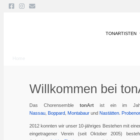
TONARTISTEN
Home
Willkommen bei tonA
Das Chorensemble
tonArt
ist ein im Jah
Nassau
,
Boppard
,
Montabaur
und
Nastätten
.
Probenor
2012 konnten wir unser 10-jähriges Bestehen mit eine
eingetragener Verein (seit Oktober 2005) best