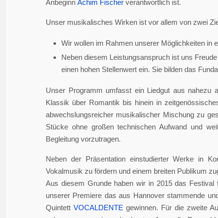
Anbeginn
Achim Fischer
verantwortlich ist.
Unser musikalisches Wirken ist vor allem von zwei Zie
Wir wollen im Rahmen unserer Möglichkeiten in er
Neben diesem Leistungsanspruch ist uns Freude 
einen hohen Stellenwert ein. Sie bilden das Fundame
Unser Programm umfasst ein Liedgut aus nahezu a
Klassik über Romantik bis hinein in zeitgenössisch
abwechslungsreicher musikalischer Mischung zu gesta
Stücke ohne großen technischen Aufwand und weite
Begleitung vorzutragen.
Neben der Präsentation einstudierter Werke in Ko
Vokalmusik zu fördern und einem breiten Publikum z
Aus diesem Grunde haben wir in 2015 das Festival 
unserer Premiere das aus Hannover stammende und i
Quintett
VOCALDENTE
gewinnen. Für die zweite Auf