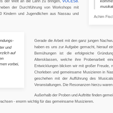
es der Welt an die Lahn zu bringen,
VOCES8
.
komme
musikal
eben der Durchführung von Workshops mit
00 Kindern und Jugendlichen aus Nassau und
Achim Fisc
ündungs-
Gerade die Arbeit mit den ganz jungen Nachwu
haben es uns zur Aufgabe gemacht, hierauf e
ster und
rzlich auf
Bemühungen ist die erfolgreiche Gründung
en
Altersklassen, welche ihre Probenarbeit ei
mmen vorbei,
Entwicklungen blicken wir mit großer Freude, 
Chorleben und gemeinsame Musizieren in Nas
geschehen mit der Aufführung des Musicals 
Veranstaltungen. Die Resonanzen hierzu waren 
Außerhalb der Proben und Auftritte finden gem
 wachsen - enorm wichtig für das gemeinsame Musizieren.