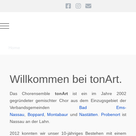
Mobile Menu Toggle
Home
Willkommen bei tonArt.
Das Chorensemble
tonArt
ist ein im Jahre 2002
gegründeter gemischter Chor aus dem Einzugsgebiet der
Verbandsgemeinden
Bad Ems-
Nassau
,
Boppard
,
Montabaur
und
Nastätten
.
Probenort
ist
Nassau an der Lahn.
2012 konnten wir unser 10-jähriges Bestehen mit einem