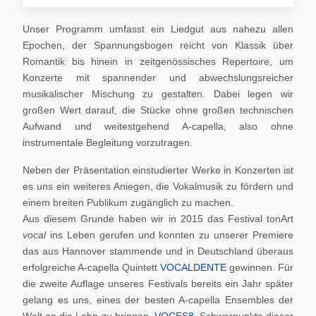
Unser Programm umfasst ein Liedgut aus nahezu allen
Epochen, der Spannungsbogen reicht von Klassik über
Romantik bis hinein in zeitgenössisches Repertoire, um
Konzerte mit spannender und abwechslungsreicher
musikalischer Mischung zu gestalten. Dabei legen wir
großen Wert darauf, die Stücke ohne großen technischen
Aufwand und weitestgehend A-capella, also ohne
instrumentale Begleitung vorzutragen.
Neben der Präsentation einstudierter Werke in Konzerten ist
es uns ein weiteres Aniegen, die Vokalmusik zu fördern und
einem breiten Publikum zugänglich zu machen.
Aus diesem Grunde haben wir in 2015 das Festival tonArt
vocal
ins Leben gerufen und konnten zu unserer Premiere
das aus Hannover stammende und in Deutschland überaus
erfolgreiche A-capella Quintett
VOCALDENTE
gewinnen. Für
die zweite Auflage unseres Festivals bereits ein Jahr später
gelang es uns, eines der besten A-capella Ensembles der
Welt an die Lahn zu bringen,
VOCES8
. Schwerpunkte dieser