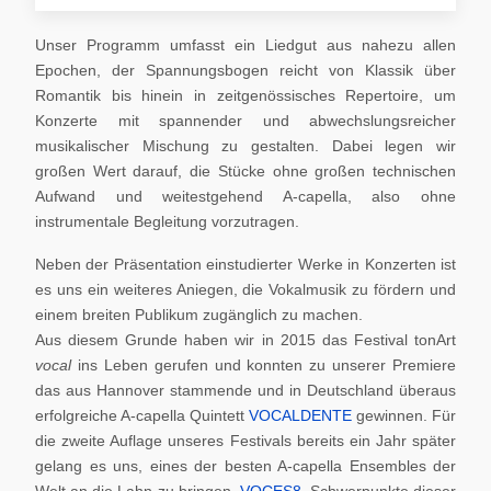
Unser Programm umfasst ein Liedgut aus nahezu allen
Epochen, der Spannungsbogen reicht von Klassik über
Romantik bis hinein in zeitgenössisches Repertoire, um
Konzerte mit spannender und abwechslungsreicher
musikalischer Mischung zu gestalten. Dabei legen wir
großen Wert darauf, die Stücke ohne großen technischen
Aufwand und weitestgehend A-capella, also ohne
instrumentale Begleitung vorzutragen.
Neben der Präsentation einstudierter Werke in Konzerten ist
es uns ein weiteres Aniegen, die Vokalmusik zu fördern und
einem breiten Publikum zugänglich zu machen.
Aus diesem Grunde haben wir in 2015 das Festival tonArt
vocal
ins Leben gerufen und konnten zu unserer Premiere
das aus Hannover stammende und in Deutschland überaus
erfolgreiche A-capella Quintett
VOCALDENTE
gewinnen. Für
die zweite Auflage unseres Festivals bereits ein Jahr später
gelang es uns, eines der besten A-capella Ensembles der
Welt an die Lahn zu bringen,
VOCES8
. Schwerpunkte dieser