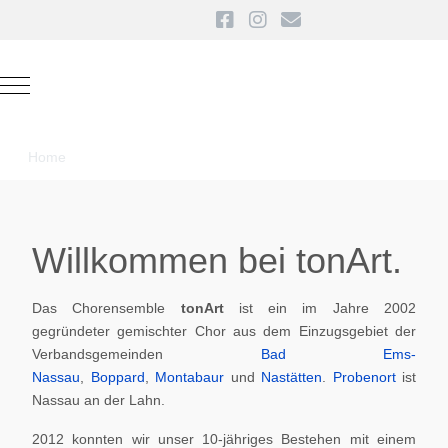
Mobile Menu Toggle
Home
Willkommen bei tonArt.
Das Chorensemble
tonArt
ist ein im Jahre 2002
gegründeter gemischter Chor aus dem Einzugsgebiet der
Verbandsgemeinden
Bad Ems-
Nassau
,
Boppard
,
Montabaur
und
Nastätten
.
Probenort
ist
Nassau an der Lahn.
2012 konnten wir unser 10-jähriges Bestehen mit einem