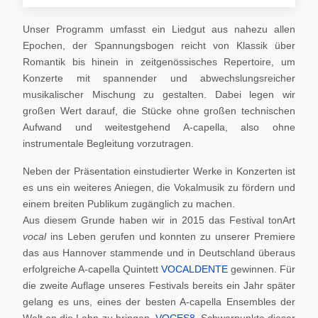
Unser Programm umfasst ein Liedgut aus nahezu allen
Epochen, der Spannungsbogen reicht von Klassik über
Romantik bis hinein in zeitgenössisches Repertoire, um
Konzerte mit spannender und abwechslungsreicher
musikalischer Mischung zu gestalten. Dabei legen wir
großen Wert darauf, die Stücke ohne großen technischen
Aufwand und weitestgehend A-capella, also ohne
instrumentale Begleitung vorzutragen.
Neben der Präsentation einstudierter Werke in Konzerten ist
es uns ein weiteres Aniegen, die Vokalmusik zu fördern und
einem breiten Publikum zugänglich zu machen.
Aus diesem Grunde haben wir in 2015 das Festival tonArt
vocal
ins Leben gerufen und konnten zu unserer Premiere
das aus Hannover stammende und in Deutschland überaus
erfolgreiche A-capella Quintett
VOCALDENTE
gewinnen. Für
die zweite Auflage unseres Festivals bereits ein Jahr später
gelang es uns, eines der besten A-capella Ensembles der
Welt an die Lahn zu bringen,
VOCES8
. Schwerpunkte dieser