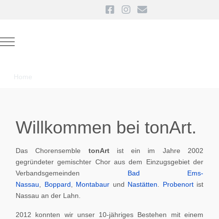
Mobile Menu Toggle
Home
Willkommen bei tonArt.
Das Chorensemble
tonArt
ist ein im Jahre 2002
gegründeter gemischter Chor aus dem Einzugsgebiet der
Verbandsgemeinden
Bad Ems-
Nassau
,
Boppard
,
Montabaur
und
Nastätten
.
Probenort
ist
Nassau an der Lahn.
2012 konnten wir unser 10-jähriges Bestehen mit einem