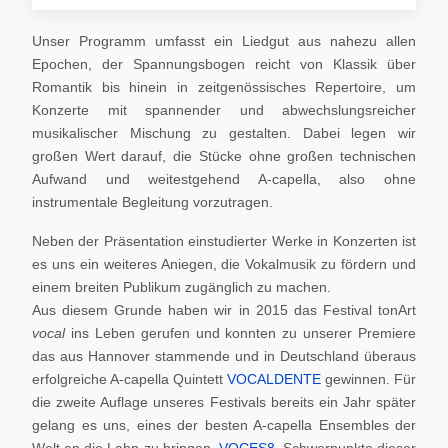
Unser Programm umfasst ein Liedgut aus nahezu allen
Epochen, der Spannungsbogen reicht von Klassik über
Romantik bis hinein in zeitgenössisches Repertoire, um
Konzerte mit spannender und abwechslungsreicher
musikalischer Mischung zu gestalten. Dabei legen wir
großen Wert darauf, die Stücke ohne großen technischen
Aufwand und weitestgehend A-capella, also ohne
instrumentale Begleitung vorzutragen.
Neben der Präsentation einstudierter Werke in Konzerten ist
es uns ein weiteres Aniegen, die Vokalmusik zu fördern und
einem breiten Publikum zugänglich zu machen.
Aus diesem Grunde haben wir in 2015 das Festival tonArt
vocal
ins Leben gerufen und konnten zu unserer Premiere
das aus Hannover stammende und in Deutschland überaus
erfolgreiche A-capella Quintett
VOCALDENTE
gewinnen. Für
die zweite Auflage unseres Festivals bereits ein Jahr später
gelang es uns, eines der besten A-capella Ensembles der
Welt an die Lahn zu bringen,
VOCES8
. Schwerpunkte dieser