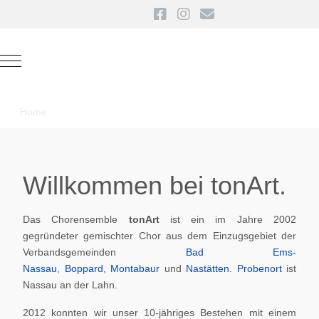
Mobile Menu Toggle
Home
Willkommen bei tonArt.
Das Chorensemble
tonArt
ist ein im Jahre 2002
gegründeter gemischter Chor aus dem Einzugsgebiet der
Verbandsgemeinden
Bad Ems-
Nassau
,
Boppard
,
Montabaur
und
Nastätten
.
Probenort
ist
Nassau an der Lahn.
2012 konnten wir unser 10-jähriges Bestehen mit einem