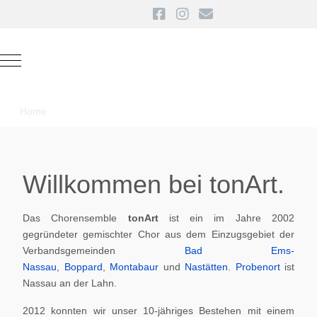
Mobile Menu Toggle
Home
Willkommen bei tonArt.
Das Chorensemble
tonArt
ist ein im Jahre 2002
gegründeter gemischter Chor aus dem Einzugsgebiet der
Verbandsgemeinden
Bad Ems-
Nassau
,
Boppard
,
Montabaur
und
Nastätten
.
Probenort
ist
Nassau an der Lahn.
2012 konnten wir unser 10-jähriges Bestehen mit einem