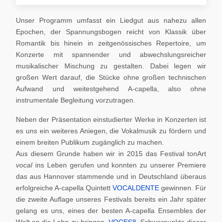
Unser Programm umfasst ein Liedgut aus nahezu allen
Epochen, der Spannungsbogen reicht von Klassik über
Romantik bis hinein in zeitgenössisches Repertoire, um
Konzerte mit spannender und abwechslungsreicher
musikalischer Mischung zu gestalten. Dabei legen wir
großen Wert darauf, die Stücke ohne großen technischen
Aufwand und weitestgehend A-capella, also ohne
instrumentale Begleitung vorzutragen.
Neben der Präsentation einstudierter Werke in Konzerten ist
es uns ein weiteres Aniegen, die Vokalmusik zu fördern und
einem breiten Publikum zugänglich zu machen.
Aus diesem Grunde haben wir in 2015 das Festival tonArt
vocal
ins Leben gerufen und konnten zu unserer Premiere
das aus Hannover stammende und in Deutschland überaus
erfolgreiche A-capella Quintett
VOCALDENTE
gewinnen. Für
die zweite Auflage unseres Festivals bereits ein Jahr später
gelang es uns, eines der besten A-capella Ensembles der
Welt an die Lahn zu bringen,
VOCES8
. Schwerpunkte dieser