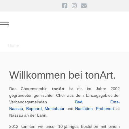
Mobile Menu Toggle
Home
Willkommen bei tonArt.
Das Chorensemble
tonArt
ist ein im Jahre 2002
gegründeter gemischter Chor aus dem Einzugsgebiet der
Verbandsgemeinden
Bad Ems-
Nassau
,
Boppard
,
Montabaur
und
Nastätten
.
Probenort
ist
Nassau an der Lahn.
2012 konnten wir unser 10-jähriges Bestehen mit einem