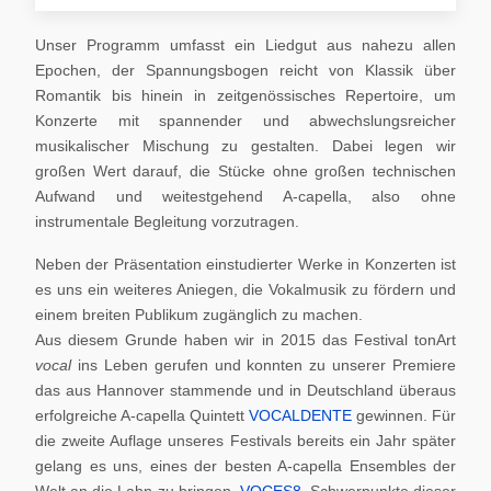
Unser Programm umfasst ein Liedgut aus nahezu allen
Epochen, der Spannungsbogen reicht von Klassik über
Romantik bis hinein in zeitgenössisches Repertoire, um
Konzerte mit spannender und abwechslungsreicher
musikalischer Mischung zu gestalten. Dabei legen wir
großen Wert darauf, die Stücke ohne großen technischen
Aufwand und weitestgehend A-capella, also ohne
instrumentale Begleitung vorzutragen.
Neben der Präsentation einstudierter Werke in Konzerten ist
es uns ein weiteres Aniegen, die Vokalmusik zu fördern und
einem breiten Publikum zugänglich zu machen.
Aus diesem Grunde haben wir in 2015 das Festival tonArt
vocal
ins Leben gerufen und konnten zu unserer Premiere
das aus Hannover stammende und in Deutschland überaus
erfolgreiche A-capella Quintett
VOCALDENTE
gewinnen. Für
die zweite Auflage unseres Festivals bereits ein Jahr später
gelang es uns, eines der besten A-capella Ensembles der
Welt an die Lahn zu bringen,
VOCES8
. Schwerpunkte dieser