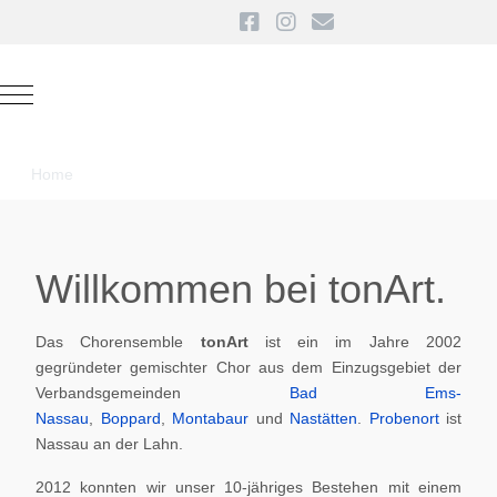
Mobile Menu Toggle
Home
Willkommen bei tonArt.
Das Chorensemble
tonArt
ist ein im Jahre 2002
gegründeter gemischter Chor aus dem Einzugsgebiet der
Verbandsgemeinden
Bad Ems-
Nassau
,
Boppard
,
Montabaur
und
Nastätten
.
Probenort
ist
Nassau an der Lahn.
2012 konnten wir unser 10-jähriges Bestehen mit einem