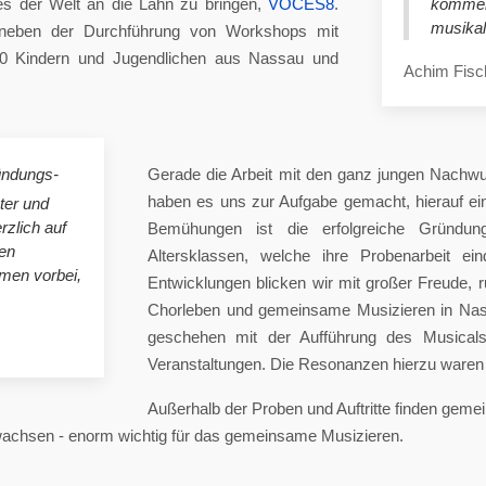
es der Welt an die Lahn zu bringen,
VOCES8
.
komme
musikal
eben der Durchführung von Workshops mit
00 Kindern und Jugendlichen aus Nassau und
Achim Fisc
ündungs-
Gerade die Arbeit mit den ganz jungen Nachwu
haben es uns zur Aufgabe gemacht, hierauf e
ster und
rzlich auf
Bemühungen ist die erfolgreiche Gründung
en
Altersklassen, welche ihre Probenarbeit ei
mmen vorbei,
Entwicklungen blicken wir mit großer Freude, 
Chorleben und gemeinsame Musizieren in Nas
geschehen mit der Aufführung des Musicals 
Veranstaltungen. Die Resonanzen hierzu waren 
Außerhalb der Proben und Auftritte finden gem
 wachsen - enorm wichtig für das gemeinsame Musizieren.