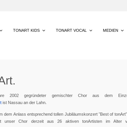
TONART KIDS
TONART VOCAL
MEDIEN
rt.
re 2002 gegründeter gemischter Chor aus dem Einzu
t
ist Nassau an der Lahn.
m dem Anlass entsprechend tollen Jubiläumskonzert "Best of tonArt", 
eht unser Chor derzeit aus 26 aktiven tonArtisten im Alter 