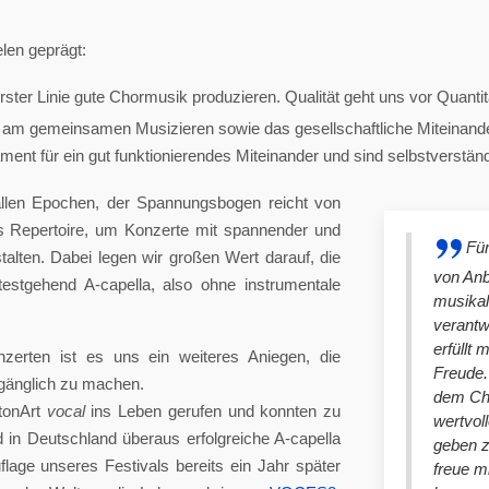
len geprägt:
ster Linie gute Chormusik produzieren. Qualität geht uns vor Quantit
am gemeinsamen Musizieren sowie das gesellschaftliche Miteinander
nt für ein gut funktionierendes Miteinander und sind selbstverständlich
llen Epochen, der Spannungsbogen reicht von
es Repertoire, um Konzerte mit spannender und
Für
lten. Dabei legen wir großen Wert darauf, die
von An
stgehend A-capella, also ohne instrumentale
musikal
verantw
erfüllt 
nzerten ist es uns ein weiteres Aniegen, die
Freude. 
ugänglich zu machen.
dem Cho
tonArt
vocal
ins Leben gerufen und konnten zu
wertvol
n Deutschland überaus erfolgreiche A-capella
geben 
lage unseres Festivals bereits ein Jahr später
freue m