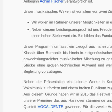
Anbeginn
Achim Fischer
verantwortlich ist.
Unser musikalisches Wirken ist vor allem von zwei Zie
Wir wollen im Rahmen unserer Möglichkeiten in er
Neben diesem Leistungsanspruch ist uns Freude 
einen hohen Stellenwert ein. Sie bilden das Fundame
Unser Programm umfasst ein Liedgut aus nahezu a
Klassik über Romantik bis hinein in zeitgenössisch
abwechslungsreicher musikalischer Mischung zu gesta
Stücke ohne großen technischen Aufwand und weite
Begleitung vorzutragen.
Neben der Präsentation einstudierter Werke in Ko
Vokalmusik zu fördern und einem breiten Publikum z
Aus diesem Grunde haben wir in 2015 das Festival 
unserer Premiere das aus Hannover stammende und i
Quintett
VOCALDENTE
gewinnen. Für die zweite Auf