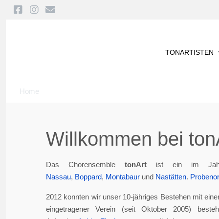
TONARTISTEN
Home
Willkommen bei tonA
Das Chorensemble
tonArt
ist ein im Jah
Nassau
,
Boppard
,
Montabaur
und
Nastätten
.
Probenor
2012 konnten wir unser 10-jähriges Bestehen mit eine
eingetragener Verein (seit Oktober 2005) best