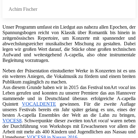
Achim Fischer
Unser Programm umfasst ein Liedgut aus nahezu allen Epochen, der
Spannungsbogen reicht von Klassik über Romantik bis hinein in
zeitgenössisches Repertoire, um Konzerte mit spannender und
abwechslungsreicher musikalischer Mischung zu gestalten. Dabei
legen wir großen Wert darauf, die Stücke ohne großen technischen
Aufwand und weitestgehend A-capella, also ohne instrumentale
Begleitung vorzutragen.
Neben der Präsentation einstudierter Werke in Konzerten ist es uns
ein weiteres Aniegen, die Vokalmusik zu fördern und einem breiten
Publikum zugänglich zu machen.
Aus diesem Grunde haben wir in 2015 das Festival tonArt
vocal
ins
Leben gerufen und konnten zu unserer Premiere das aus Hannover
stammende und in Deutschland überaus erfolgreiche A-capella
Quintett
VOCALDENTE
gewinnen. Für die zweite Auflage
unseres Festivals bereits ein Jahr später gelang es uns, eines der
besten A-capella Ensembles der Welt an die Lahn zu bringen,
VOCES8
. Schwerpunkte dieser zweiten tonArt
vocal
waren neben
der Durchführung von Workshops mit Erwachsenen vor allem die
Arbeit mit mehr als 400 Kindern und Jugendlichen aus Nassau und
Umgebung:
VOCES8 in Nassau 2016
.