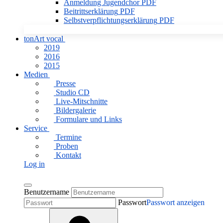
Anmeldung Jugendchor
PDF
Beitrittserklärung
PDF
Selbstverpflichtungserklärung
PDF
tonArt vocal
2019
2016
2015
Medien
Presse
Studio CD
Live-Mitschnitte
Bildergalerie
Formulare und Links
Service
Termine
Proben
Kontakt
Log in
Benutzername
Passwort
Passwort anzeigen