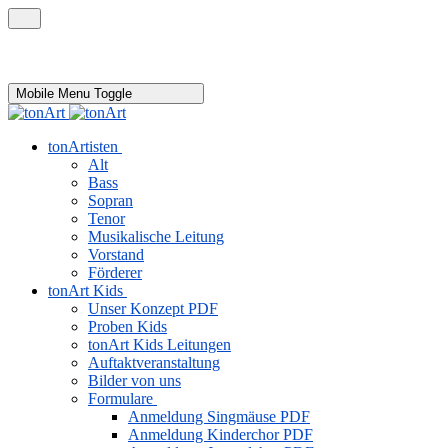
Mobile Menu Toggle
tonArtisten
Alt
Bass
Sopran
Tenor
Musikalische Leitung
Vorstand
Förderer
tonArt Kids
Unser Konzept
PDF
Proben Kids
tonArt Kids Leitungen
Auftaktveranstaltung
Bilder von uns
Formulare
Anmeldung Singmäuse
PDF
Anmeldung Kinderchor
PDF