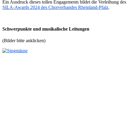
Ein Ausdruck dieses tollen Engagements bildet die Verleihung des
SILA-Awards 2024 des Chorverbandes Rheinland-Pfalz
.
Schwerpunkte und musikalische Leitungen
(Bilder bitte anklicken)
Bei den Singmäusen handelt es sich um eine
musikalische Früherziehung mit dem Schwerpunkt
Singen. Die Kinder werden spielerisch an die Musik
und das Singen herangeführt. Die Treffen haben einen
inhaltlichen- und musikalischen roten Faden,
Stimmbildung wird durch Stimmgeschichten
eingeführt. Besonders wichtig ist das Singen in einer
kindgerechten Tonhöhe.
Geleitet werden unsere Singmäuse von
Kontakt