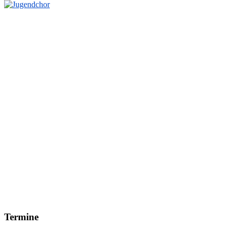
Im Jugendchor wird, basierend auf den Wünschen der
Kinder auch mit dem mehrstimmigen Gesang
begonnen. Das Liedgut ist modern und
abwechslungsreich aber auch einfaches,
klassisches/traditionelles Liedgut gehört zum Repertoire
unserer dritten Gruppe.
Geleitet werden die Jugendlichen von
Ricarda Schuck
.
Kontakt
Jugendchor
Termine