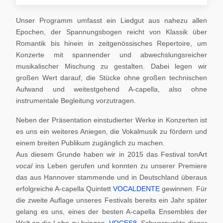
Unser Programm umfasst ein Liedgut aus nahezu allen
Epochen, der Spannungsbogen reicht von Klassik über
Romantik bis hinein in zeitgenössisches Repertoire, um
Konzerte mit spannender und abwechslungsreicher
musikalischer Mischung zu gestalten. Dabei legen wir
großen Wert darauf, die Stücke ohne großen technischen
Aufwand und weitestgehend A-capella, also ohne
instrumentale Begleitung vorzutragen.
Neben der Präsentation einstudierter Werke in Konzerten ist
es uns ein weiteres Aniegen, die Vokalmusik zu fördern und
einem breiten Publikum zugänglich zu machen.
Aus diesem Grunde haben wir in 2015 das Festival tonArt
vocal
ins Leben gerufen und konnten zu unserer Premiere
das aus Hannover stammende und in Deutschland überaus
erfolgreiche A-capella Quintett
VOCALDENTE
gewinnen. Für
die zweite Auflage unseres Festivals bereits ein Jahr später
gelang es uns, eines der besten A-capella Ensembles der
Welt an die Lahn zu bringen,
VOCES8
. Schwerpunkte dieser