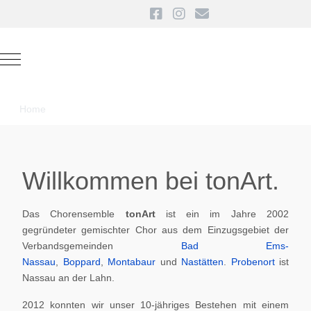
Mobile Menu Toggle
Home
Willkommen bei tonArt.
Das Chorensemble
tonArt
ist ein im Jahre 2002
gegründeter gemischter Chor aus dem Einzugsgebiet der
Verbandsgemeinden
Bad Ems-
Nassau
,
Boppard
,
Montabaur
und
Nastätten
.
Probenort
ist
Nassau an der Lahn.
2012 konnten wir unser 10-jähriges Bestehen mit einem