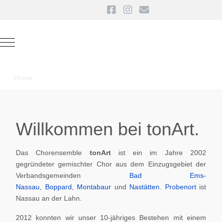
Mobile Menu Toggle
Home
Willkommen bei tonArt.
Das Chorensemble
tonArt
ist ein im Jahre 2002
gegründeter gemischter Chor aus dem Einzugsgebiet der
Verbandsgemeinden
Bad Ems-
Nassau
,
Boppard
,
Montabaur
und
Nastätten
.
Probenort
ist
Nassau an der Lahn.
2012 konnten wir unser 10-jähriges Bestehen mit einem