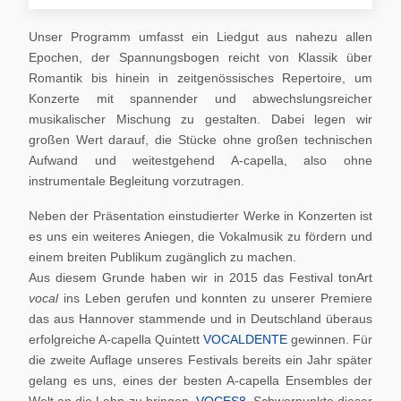
Unser Programm umfasst ein Liedgut aus nahezu allen
Epochen, der Spannungsbogen reicht von Klassik über
Romantik bis hinein in zeitgenössisches Repertoire, um
Konzerte mit spannender und abwechslungsreicher
musikalischer Mischung zu gestalten. Dabei legen wir
großen Wert darauf, die Stücke ohne großen technischen
Aufwand und weitestgehend A-capella, also ohne
instrumentale Begleitung vorzutragen.
Neben der Präsentation einstudierter Werke in Konzerten ist
es uns ein weiteres Aniegen, die Vokalmusik zu fördern und
einem breiten Publikum zugänglich zu machen.
Aus diesem Grunde haben wir in 2015 das Festival tonArt
vocal
ins Leben gerufen und konnten zu unserer Premiere
das aus Hannover stammende und in Deutschland überaus
erfolgreiche A-capella Quintett
VOCALDENTE
gewinnen. Für
die zweite Auflage unseres Festivals bereits ein Jahr später
gelang es uns, eines der besten A-capella Ensembles der
Welt an die Lahn zu bringen,
VOCES8
. Schwerpunkte dieser