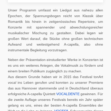
Unser Programm umfasst ein Liedgut aus nahezu allen
Epochen, der Spannungsbogen reicht von Klassik über
Romantik bis hinein in zeitgenössisches Repertoire, um
Konzerte mit spannender und abwechslungsreicher
musikalischer Mischung zu gestalten. Dabei legen wir
großen Wert darauf, die Stücke ohne großen technischen
Aufwand und weitestgehend A-capella, also ohne
instrumentale Begleitung vorzutragen.
Neben der Präsentation einstudierter Werke in Konzerten ist
es uns ein weiteres Aniegen, die Vokalmusik zu fördern und
einem breiten Publikum zugänglich zu machen.
Aus diesem Grunde haben wir in 2015 das Festival tonArt
vocal
ins Leben gerufen und konnten zu unserer Premiere
das aus Hannover stammende und in Deutschland überaus
erfolgreiche A-capella Quintett
VOCALDENTE
gewinnen. Für
die zweite Auflage unseres Festivals bereits ein Jahr später
gelang es uns, eines der besten A-capella Ensembles der
Welt an die Lahn zu bringen,
VOCES8
. Schwerpunkte dieser