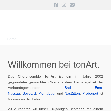
Mobile Menu Toggle
Home
Willkommen bei tonArt.
Das Chorensemble
tonArt
ist ein im Jahre 2002
gegründeter gemischter Chor aus dem Einzugsgebiet der
Verbandsgemeinden
Bad Ems-
Nassau
,
Boppard
,
Montabaur
und
Nastätten
.
Probenort
ist
Nassau an der Lahn.
2012 konnten wir unser 10-jähriges Bestehen mit einem