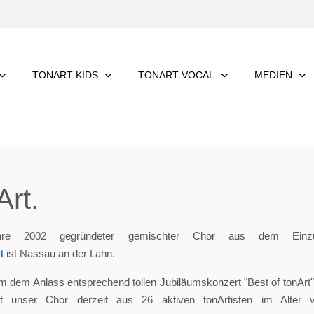
TONART KIDS
TONART VOCAL
MEDIEN
rt.
re 2002 gegründeter gemischter Chor aus dem Einzu
t
ist Nassau an der Lahn.
m dem Anlass entsprechend tollen Jubiläumskonzert "Best of tonArt", 
eht unser Chor derzeit aus 26 aktiven tonArtisten im Alter 