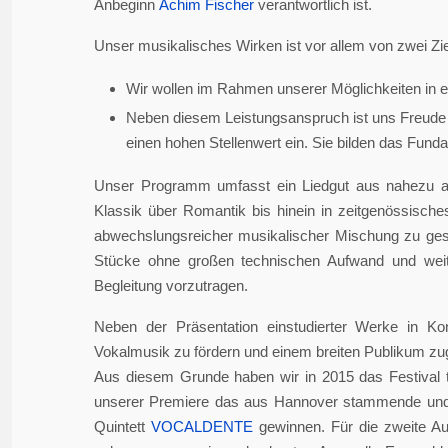
Anbeginn
Achim Fischer
verantwortlich ist.
Unser musikalisches Wirken ist vor allem von zwei Zie
Wir wollen im Rahmen unserer Möglichkeiten in er
Neben diesem Leistungsanspruch ist uns Freude 
einen hohen Stellenwert ein. Sie bilden das Fundame
Unser Programm umfasst ein Liedgut aus nahezu a
Klassik über Romantik bis hinein in zeitgenössisch
abwechslungsreicher musikalischer Mischung zu gesta
Stücke ohne großen technischen Aufwand und weite
Begleitung vorzutragen.
Neben der Präsentation einstudierter Werke in Ko
Vokalmusik zu fördern und einem breiten Publikum z
Aus diesem Grunde haben wir in 2015 das Festival 
unserer Premiere das aus Hannover stammende und i
Quintett
VOCALDENTE
gewinnen. Für die zweite Auf