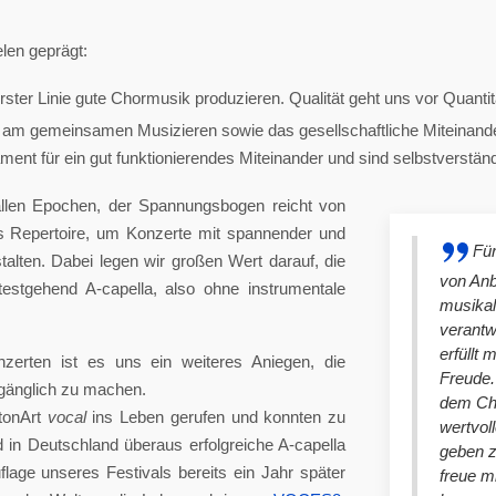
len geprägt:
ster Linie gute Chormusik produzieren. Qualität geht uns vor Quantit
am gemeinsamen Musizieren sowie das gesellschaftliche Miteinander
nt für ein gut funktionierendes Miteinander und sind selbstverständlich
llen Epochen, der Spannungsbogen reicht von
es Repertoire, um Konzerte mit spannender und
Für
lten. Dabei legen wir großen Wert darauf, die
von An
stgehend A-capella, also ohne instrumentale
musikal
verantw
erfüllt 
nzerten ist es uns ein weiteres Aniegen, die
Freude. 
ugänglich zu machen.
dem Cho
tonArt
vocal
ins Leben gerufen und konnten zu
wertvol
n Deutschland überaus erfolgreiche A-capella
geben 
lage unseres Festivals bereits ein Jahr später
freue m