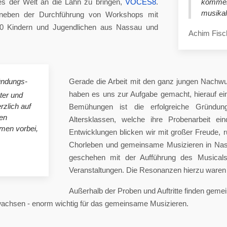
es der Welt an die Lahn zu bringen,
VOCES8
.
komme
musikal
eben der Durchführung von Workshops mit
00 Kindern und Jugendlichen aus Nassau und
Achim Fisc
ündungs-
Gerade die Arbeit mit den ganz jungen Nachwu
haben es uns zur Aufgabe gemacht, hierauf e
ster und
rzlich auf
Bemühungen ist die erfolgreiche Gründung
en
Altersklassen, welche ihre Probenarbeit ei
mmen vorbei,
Entwicklungen blicken wir mit großer Freude, 
Chorleben und gemeinsame Musizieren in Nas
geschehen mit der Aufführung des Musicals 
Veranstaltungen. Die Resonanzen hierzu waren 
Außerhalb der Proben und Auftritte finden gem
 wachsen - enorm wichtig für das gemeinsame Musizieren.