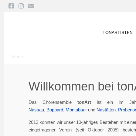
TONARTISTEN
Home
Willkommen bei tonA
Das Chorensemble
tonArt
ist ein im Jah
Nassau
,
Boppard
,
Montabaur
und
Nastätten
.
Probenor
2012 konnten wir unser 10-jähriges Bestehen mit eine
eingetragener Verein (seit Oktober 2005) best