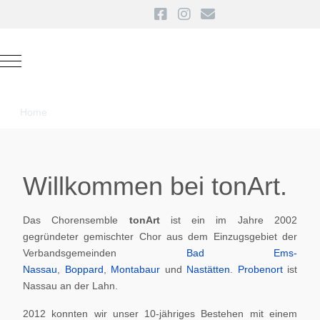
Mobile Menu Toggle
Home
Willkommen bei tonArt.
Das Chorensemble
tonArt
ist ein im Jahre 2002
gegründeter gemischter Chor aus dem Einzugsgebiet der
Verbandsgemeinden
Bad Ems-
Nassau
,
Boppard
,
Montabaur
und
Nastätten
.
Probenort
ist
Nassau an der Lahn.
2012 konnten wir unser 10-jähriges Bestehen mit einem