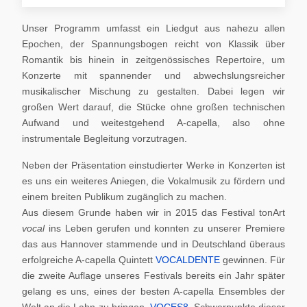
Unser Programm umfasst ein Liedgut aus nahezu allen
Epochen, der Spannungsbogen reicht von Klassik über
Romantik bis hinein in zeitgenössisches Repertoire, um
Konzerte mit spannender und abwechslungsreicher
musikalischer Mischung zu gestalten. Dabei legen wir
großen Wert darauf, die Stücke ohne großen technischen
Aufwand und weitestgehend A-capella, also ohne
instrumentale Begleitung vorzutragen.
Neben der Präsentation einstudierter Werke in Konzerten ist
es uns ein weiteres Aniegen, die Vokalmusik zu fördern und
einem breiten Publikum zugänglich zu machen.
Aus diesem Grunde haben wir in 2015 das Festival tonArt
vocal
ins Leben gerufen und konnten zu unserer Premiere
das aus Hannover stammende und in Deutschland überaus
erfolgreiche A-capella Quintett
VOCALDENTE
gewinnen. Für
die zweite Auflage unseres Festivals bereits ein Jahr später
gelang es uns, eines der besten A-capella Ensembles der
Welt an die Lahn zu bringen,
VOCES8
. Schwerpunkte dieser