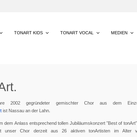
TONART KIDS
TONART VOCAL
MEDIEN
rt.
re 2002 gegründeter gemischter Chor aus dem Einzu
t
ist Nassau an der Lahn.
m dem Anlass entsprechend tollen Jubiläumskonzert "Best of tonArt", 
eht unser Chor derzeit aus 26 aktiven tonArtisten im Alter 