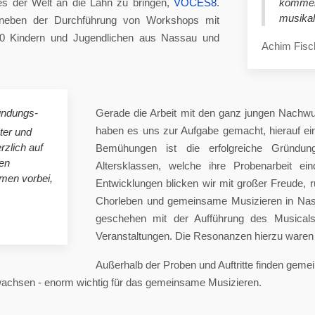
es der Welt an die Lahn zu bringen,
VOCES8
.
komme
musikal
eben der Durchführung von Workshops mit
00 Kindern und Jugendlichen aus Nassau und
Achim Fisc
ündungs-
Gerade die Arbeit mit den ganz jungen Nachwu
haben es uns zur Aufgabe gemacht, hierauf e
ster und
rzlich auf
Bemühungen ist die erfolgreiche Gründung
en
Altersklassen, welche ihre Probenarbeit ei
mmen vorbei,
Entwicklungen blicken wir mit großer Freude, 
Chorleben und gemeinsame Musizieren in Nas
geschehen mit der Aufführung des Musicals 
Veranstaltungen. Die Resonanzen hierzu waren 
Außerhalb der Proben und Auftritte finden gem
 wachsen - enorm wichtig für das gemeinsame Musizieren.