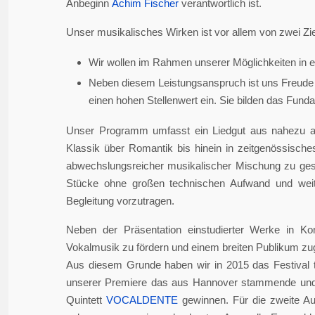
Anbeginn
Achim Fischer
verantwortlich ist.
Unser musikalisches Wirken ist vor allem von zwei Zie
Wir wollen im Rahmen unserer Möglichkeiten in er
Neben diesem Leistungsanspruch ist uns Freude 
einen hohen Stellenwert ein. Sie bilden das Fundame
Unser Programm umfasst ein Liedgut aus nahezu a
Klassik über Romantik bis hinein in zeitgenössisch
abwechslungsreicher musikalischer Mischung zu gesta
Stücke ohne großen technischen Aufwand und weite
Begleitung vorzutragen.
Neben der Präsentation einstudierter Werke in Ko
Vokalmusik zu fördern und einem breiten Publikum z
Aus diesem Grunde haben wir in 2015 das Festival 
unserer Premiere das aus Hannover stammende und i
Quintett
VOCALDENTE
gewinnen. Für die zweite Auf