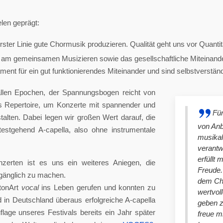
len geprägt:
ster Linie gute Chormusik produzieren. Qualität geht uns vor Quantit
am gemeinsamen Musizieren sowie das gesellschaftliche Miteinander
nt für ein gut funktionierendes Miteinander und sind selbstverständlich
llen Epochen, der Spannungsbogen reicht von
es Repertoire, um Konzerte mit spannender und
Für
lten. Dabei legen wir großen Wert darauf, die
von An
stgehend A-capella, also ohne instrumentale
musikal
verantw
erfüllt 
nzerten ist es uns ein weiteres Aniegen, die
Freude. 
ugänglich zu machen.
dem Cho
tonArt
vocal
ins Leben gerufen und konnten zu
wertvol
n Deutschland überaus erfolgreiche A-capella
geben 
lage unseres Festivals bereits ein Jahr später
freue m