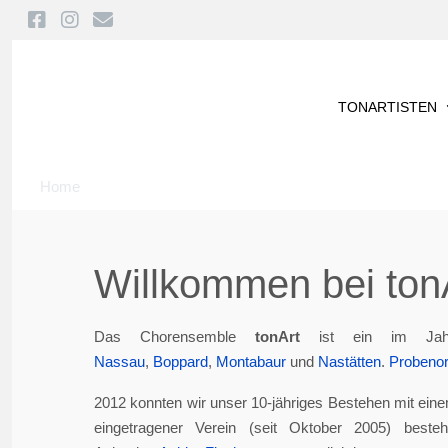
TONARTISTEN
Home
Willkommen bei tonA
Das Chorensemble
tonArt
ist ein im Jah
Nassau
,
Boppard
,
Montabaur
und
Nastätten
.
Probenor
2012 konnten wir unser 10-jähriges Bestehen mit eine
eingetragener Verein (seit Oktober 2005) best