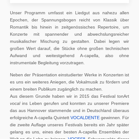
Unser Programm umfasst ein Liedgut aus nahezu allen
Epochen, der Spannungsbogen reicht von Klassik über
Romantik bis hinein in zeitgenössisches Repertoire, um
Konzerte mit spannender und abwechslungsreicher
musikalischer Mischung zu gestalten. Dabei legen wir
großen Wert darauf, die Stücke ohne großen technischen
Aufwand und weitestgehend A-capella, also ohne
instrumentale Begleitung vorzutragen.
Neben der Präsentation einstudierter Werke in Konzerten ist
es uns ein weiteres Aniegen, die Vokalmusik zu fördern und
einem breiten Publikum zugänglich zu machen.
Aus diesem Grunde haben wir in 2015 das Festival tonArt
vocal
ins Leben gerufen und konnten zu unserer Premiere
das aus Hannover stammende und in Deutschland überaus
erfolgreiche A-capella Quintett
VOCALDENTE
gewinnen. Für
die zweite Auflage unseres Festivals bereits ein Jahr später
gelang es uns, eines der besten A-capella Ensembles der
Welt an die Lahn zu bringen,
VOCES8
. Schwerpunkte dieser