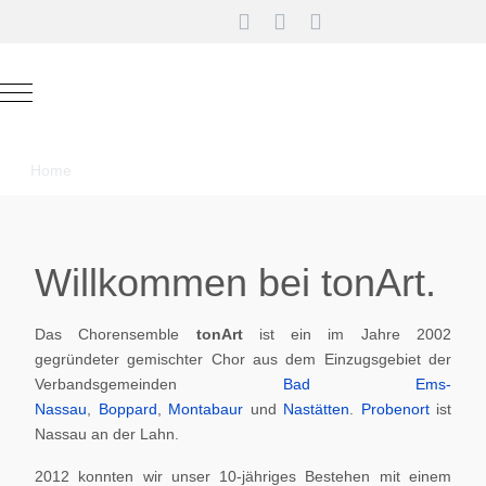
Mobile Menu Toggle
Home
Willkommen bei tonArt.
Das Chorensemble
tonArt
ist ein im Jahre 2002
gegründeter gemischter Chor aus dem Einzugsgebiet der
Verbandsgemeinden
Bad Ems-
Nassau
,
Boppard
,
Montabaur
und
Nastätten
.
Probenort
ist
Nassau an der Lahn.
2012 konnten wir unser 10-jähriges Bestehen mit einem