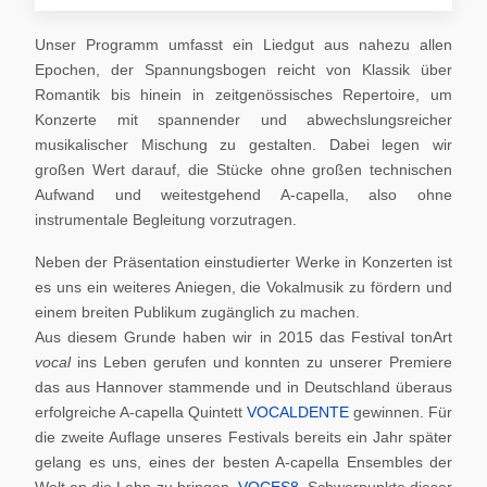
Unser Programm umfasst ein Liedgut aus nahezu allen
Epochen, der Spannungsbogen reicht von Klassik über
Romantik bis hinein in zeitgenössisches Repertoire, um
Konzerte mit spannender und abwechslungsreicher
musikalischer Mischung zu gestalten. Dabei legen wir
großen Wert darauf, die Stücke ohne großen technischen
Aufwand und weitestgehend A-capella, also ohne
instrumentale Begleitung vorzutragen.
Neben der Präsentation einstudierter Werke in Konzerten ist
es uns ein weiteres Aniegen, die Vokalmusik zu fördern und
einem breiten Publikum zugänglich zu machen.
Aus diesem Grunde haben wir in 2015 das Festival tonArt
vocal
ins Leben gerufen und konnten zu unserer Premiere
das aus Hannover stammende und in Deutschland überaus
erfolgreiche A-capella Quintett
VOCALDENTE
gewinnen. Für
die zweite Auflage unseres Festivals bereits ein Jahr später
gelang es uns, eines der besten A-capella Ensembles der
Welt an die Lahn zu bringen,
VOCES8
. Schwerpunkte dieser