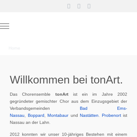
Mobile Menu Toggle
Home
Willkommen bei tonArt.
Das Chorensemble
tonArt
ist ein im Jahre 2002
gegründeter gemischter Chor aus dem Einzugsgebiet der
Verbandsgemeinden
Bad Ems-
Nassau
,
Boppard
,
Montabaur
und
Nastätten
.
Probenort
ist
Nassau an der Lahn.
2012 konnten wir unser 10-jähriges Bestehen mit einem