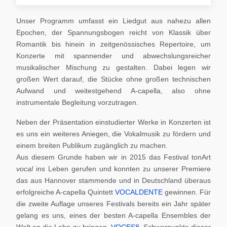
Unser Programm umfasst ein Liedgut aus nahezu allen
Epochen, der Spannungsbogen reicht von Klassik über
Romantik bis hinein in zeitgenössisches Repertoire, um
Konzerte mit spannender und abwechslungsreicher
musikalischer Mischung zu gestalten. Dabei legen wir
großen Wert darauf, die Stücke ohne großen technischen
Aufwand und weitestgehend A-capella, also ohne
instrumentale Begleitung vorzutragen.
Neben der Präsentation einstudierter Werke in Konzerten ist
es uns ein weiteres Aniegen, die Vokalmusik zu fördern und
einem breiten Publikum zugänglich zu machen.
Aus diesem Grunde haben wir in 2015 das Festival tonArt
vocal
ins Leben gerufen und konnten zu unserer Premiere
das aus Hannover stammende und in Deutschland überaus
erfolgreiche A-capella Quintett
VOCALDENTE
gewinnen. Für
die zweite Auflage unseres Festivals bereits ein Jahr später
gelang es uns, eines der besten A-capella Ensembles der
Welt an die Lahn zu bringen,
VOCES8
. Schwerpunkte dieser