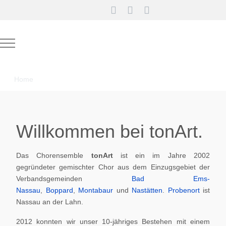
Mobile Menu Toggle
Home
Willkommen bei tonArt.
Das Chorensemble
tonArt
ist ein im Jahre 2002
gegründeter gemischter Chor aus dem Einzugsgebiet der
Verbandsgemeinden
Bad Ems-
Nassau
,
Boppard
,
Montabaur
und
Nastätten
.
Probenort
ist
Nassau an der Lahn.
2012 konnten wir unser 10-jähriges Bestehen mit einem