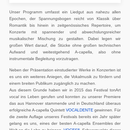
Unser Programm umfasst ein Liedgut aus nahezu allen
Epochen, der Spannungsbogen reicht von Klassik über
Romantik bis hinein in zeitgenössisches Repertoire, um
Konzerte mit spannender und abwechslungsreicher
musikalischer Mischung zu gestalten. Dabei legen wir
großen Wert darauf, die Stücke ohne großen technischen
Aufwand und weitestgehend A-capella, also ohne
instrumentale Begleitung vorzutragen.
Neben der Präsentation einstudierter Werke in Konzerten ist
es uns ein weiteres Aniegen, die Vokalmusik zu fördern und
einem breiten Publikum zugänglich zu machen.
Aus diesem Grunde haben wir in 2015 das Festival tonArt
vocal
ins Leben gerufen und konnten zu unserer Premiere
das aus Hannover stammende und in Deutschland überaus
erfolgreiche A-capella Quintett
VOCALDENTE
gewinnen. Für
die zweite Auflage unseres Festivals bereits ein Jahr später
gelang es uns, eines der besten A-capella Ensembles der
Welt an die Lahn zu bringen,
VOCES8
. Schwerpunkte dieser