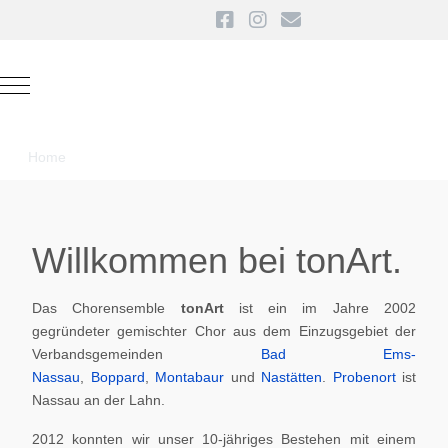
Mobile Menu Toggle
Home
Willkommen bei tonArt.
Das Chorensemble
tonArt
ist ein im Jahre 2002
gegründeter gemischter Chor aus dem Einzugsgebiet der
Verbandsgemeinden
Bad Ems-
Nassau
,
Boppard
,
Montabaur
und
Nastätten
.
Probenort
ist
Nassau an der Lahn.
2012 konnten wir unser 10-jähriges Bestehen mit einem