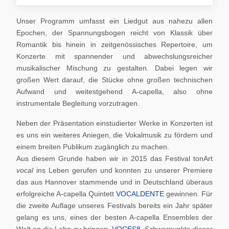
Unser Programm umfasst ein Liedgut aus nahezu allen
Epochen, der Spannungsbogen reicht von Klassik über
Romantik bis hinein in zeitgenössisches Repertoire, um
Konzerte mit spannender und abwechslungsreicher
musikalischer Mischung zu gestalten. Dabei legen wir
großen Wert darauf, die Stücke ohne großen technischen
Aufwand und weitestgehend A-capella, also ohne
instrumentale Begleitung vorzutragen.
Neben der Präsentation einstudierter Werke in Konzerten ist
es uns ein weiteres Aniegen, die Vokalmusik zu fördern und
einem breiten Publikum zugänglich zu machen.
Aus diesem Grunde haben wir in 2015 das Festival tonArt
vocal
ins Leben gerufen und konnten zu unserer Premiere
das aus Hannover stammende und in Deutschland überaus
erfolgreiche A-capella Quintett
VOCALDENTE
gewinnen. Für
die zweite Auflage unseres Festivals bereits ein Jahr später
gelang es uns, eines der besten A-capella Ensembles der
Welt an die Lahn zu bringen,
VOCES8
. Schwerpunkte dieser