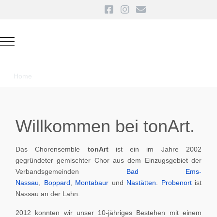
Mobile Menu Toggle
Home
Willkommen bei tonArt.
Das Chorensemble
tonArt
ist ein im Jahre 2002
gegründeter gemischter Chor aus dem Einzugsgebiet der
Verbandsgemeinden
Bad Ems-
Nassau
,
Boppard
,
Montabaur
und
Nastätten
.
Probenort
ist
Nassau an der Lahn.
2012 konnten wir unser 10-jähriges Bestehen mit einem