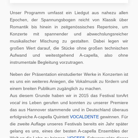
Unser Programm umfasst ein Liedgut aus nahezu allen
Epochen, der Spannungsbogen reicht von Klassik über
Romantik bis hinein in zeitgenössisches Repertoire, um
Konzerte mit spannender und abwechslungsreicher
musikalischer Mischung zu gestalten. Dabei legen wir
großen Wert darauf, die Stücke ohne großen technischen
Aufwand und weitestgehend A-capella, also ohne
instrumentale Begleitung vorzutragen.
Neben der Präsentation einstudierter Werke in Konzerten ist
es uns ein weiteres Aniegen, die Vokalmusik zu fördern und
einem breiten Publikum zugänglich zu machen.
Aus diesem Grunde haben wir in 2015 das Festival tonArt
vocal
ins Leben gerufen und konnten zu unserer Premiere
das aus Hannover stammende und in Deutschland überaus
erfolgreiche A-capella Quintett
VOCALDENTE
gewinnen. Für
die zweite Auflage unseres Festivals bereits ein Jahr später
gelang es uns, eines der besten A-capella Ensembles der
Welt an die Lahn zu bringen,
VOCES8
. Schwerpunkte dieser