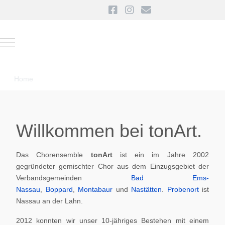
Mobile Menu Toggle
Home
Willkommen bei tonArt.
Das Chorensemble
tonArt
ist ein im Jahre 2002
gegründeter gemischter Chor aus dem Einzugsgebiet der
Verbandsgemeinden
Bad Ems-
Nassau
,
Boppard
,
Montabaur
und
Nastätten
.
Probenort
ist
Nassau an der Lahn.
2012 konnten wir unser 10-jähriges Bestehen mit einem