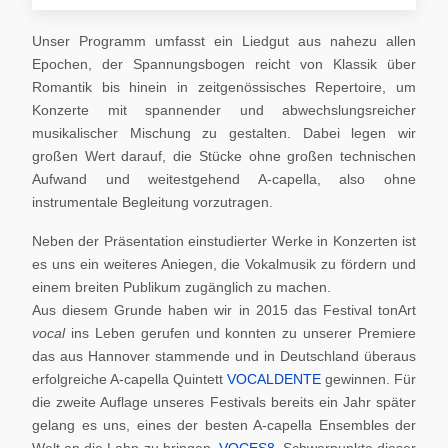
Unser Programm umfasst ein Liedgut aus nahezu allen
Epochen, der Spannungsbogen reicht von Klassik über
Romantik bis hinein in zeitgenössisches Repertoire, um
Konzerte mit spannender und abwechslungsreicher
musikalischer Mischung zu gestalten. Dabei legen wir
großen Wert darauf, die Stücke ohne großen technischen
Aufwand und weitestgehend A-capella, also ohne
instrumentale Begleitung vorzutragen.
Neben der Präsentation einstudierter Werke in Konzerten ist
es uns ein weiteres Aniegen, die Vokalmusik zu fördern und
einem breiten Publikum zugänglich zu machen.
Aus diesem Grunde haben wir in 2015 das Festival tonArt
vocal
ins Leben gerufen und konnten zu unserer Premiere
das aus Hannover stammende und in Deutschland überaus
erfolgreiche A-capella Quintett
VOCALDENTE
gewinnen. Für
die zweite Auflage unseres Festivals bereits ein Jahr später
gelang es uns, eines der besten A-capella Ensembles der
Welt an die Lahn zu bringen,
VOCES8
. Schwerpunkte dieser