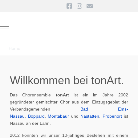
Mobile Menu Toggle
Home
Willkommen bei tonArt.
Das Chorensemble
tonArt
ist ein im Jahre 2002
gegründeter gemischter Chor aus dem Einzugsgebiet der
Verbandsgemeinden
Bad Ems-
Nassau
,
Boppard
,
Montabaur
und
Nastätten
.
Probenort
ist
Nassau an der Lahn.
2012 konnten wir unser 10-jähriges Bestehen mit einem