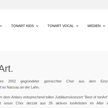
TONART KIDS
TONART VOCAL
MEDIEN
rt.
re 2002 gegründeter gemischter Chor aus dem Einzu
t
ist Nassau an der Lahn.
m dem Anlass entsprechend tollen Jubiläumskonzert "Best of tonArt", 
eht unser Chor derzeit aus 26 aktiven tonArtisten im Alter 