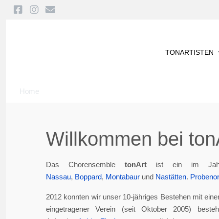
TONARTISTEN
Home
Willkommen bei tonA
Das Chorensemble
tonArt
ist ein im Jah
Nassau
,
Boppard
,
Montabaur
und
Nastätten
.
Probenor
2012 konnten wir unser 10-jähriges Bestehen mit eine
eingetragener Verein (seit Oktober 2005) best