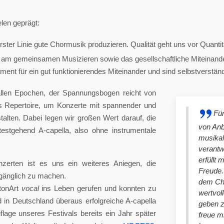
len geprägt:
ster Linie gute Chormusik produzieren. Qualität geht uns vor Quantit
am gemeinsamen Musizieren sowie das gesellschaftliche Miteinander
nt für ein gut funktionierendes Miteinander und sind selbstverständlich
llen Epochen, der Spannungsbogen reicht von
es Repertoire, um Konzerte mit spannender und
Für
lten. Dabei legen wir großen Wert darauf, die
von An
stgehend A-capella, also ohne instrumentale
musikal
verantw
erfüllt 
nzerten ist es uns ein weiteres Aniegen, die
Freude. 
ugänglich zu machen.
dem Cho
tonArt
vocal
ins Leben gerufen und konnten zu
wertvol
n Deutschland überaus erfolgreiche A-capella
geben 
lage unseres Festivals bereits ein Jahr später
freue m