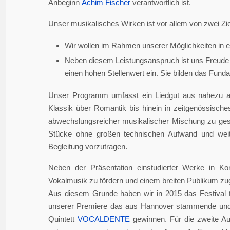
Anbeginn
Achim Fischer
verantwortlich ist.
Unser musikalisches Wirken ist vor allem von zwei Zie
Wir wollen im Rahmen unserer Möglichkeiten in er
Neben diesem Leistungsanspruch ist uns Freude 
einen hohen Stellenwert ein. Sie bilden das Fundame
Unser Programm umfasst ein Liedgut aus nahezu a
Klassik über Romantik bis hinein in zeitgenössisch
abwechslungsreicher musikalischer Mischung zu gesta
Stücke ohne großen technischen Aufwand und weite
Begleitung vorzutragen.
Neben der Präsentation einstudierter Werke in Ko
Vokalmusik zu fördern und einem breiten Publikum z
Aus diesem Grunde haben wir in 2015 das Festival 
unserer Premiere das aus Hannover stammende und i
Quintett
VOCALDENTE
gewinnen. Für die zweite Auf