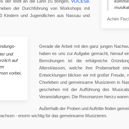
es der Welt an die Lahn zu bringen,
VOCES8
.
komme
musikal
eben der Durchführung von Workshops mit
00 Kindern und Jugendlichen aus Nassau und
Achim Fisc
ündungs-
Gerade die Arbeit mit den ganz jungen Nachwu
haben es uns zur Aufgabe gemacht, hierauf e
ster und
rzlich auf
Bemühungen ist die erfolgreiche Gründung
en
Altersklassen, welche ihre Probenarbeit ei
mmen vorbei,
Entwicklungen blicken wir mit großer Freude, 
Chorleben und gemeinsame Musizieren in Nas
geschehen mit der Aufführung des Musicals 
Veranstaltungen. Die Resonanzen hierzu waren 
Außerhalb der Proben und Auftritte finden gem
 wachsen - enorm wichtig für das gemeinsame Musizieren.