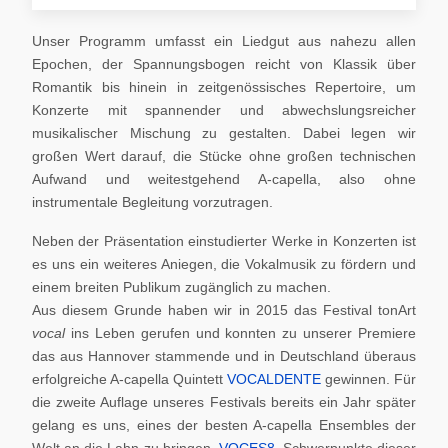
Unser Programm umfasst ein Liedgut aus nahezu allen
Epochen, der Spannungsbogen reicht von Klassik über
Romantik bis hinein in zeitgenössisches Repertoire, um
Konzerte mit spannender und abwechslungsreicher
musikalischer Mischung zu gestalten. Dabei legen wir
großen Wert darauf, die Stücke ohne großen technischen
Aufwand und weitestgehend A-capella, also ohne
instrumentale Begleitung vorzutragen.
Neben der Präsentation einstudierter Werke in Konzerten ist
es uns ein weiteres Aniegen, die Vokalmusik zu fördern und
einem breiten Publikum zugänglich zu machen.
Aus diesem Grunde haben wir in 2015 das Festival tonArt
vocal
ins Leben gerufen und konnten zu unserer Premiere
das aus Hannover stammende und in Deutschland überaus
erfolgreiche A-capella Quintett
VOCALDENTE
gewinnen. Für
die zweite Auflage unseres Festivals bereits ein Jahr später
gelang es uns, eines der besten A-capella Ensembles der
Welt an die Lahn zu bringen,
VOCES8
. Schwerpunkte dieser