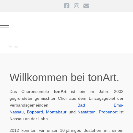
Mobile Menu Toggle
Home
Willkommen bei tonArt.
Das Chorensemble
tonArt
ist ein im Jahre 2002
gegründeter gemischter Chor aus dem Einzugsgebiet der
Verbandsgemeinden
Bad Ems-
Nassau
,
Boppard
,
Montabaur
und
Nastätten
.
Probenort
ist
Nassau an der Lahn.
2012 konnten wir unser 10-jähriges Bestehen mit einem