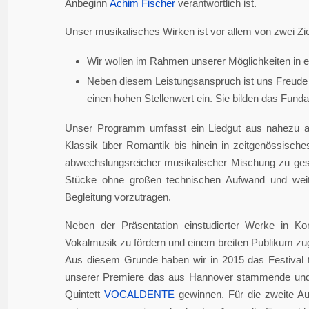
Anbeginn
Achim Fischer
verantwortlich ist.
Unser musikalisches Wirken ist vor allem von zwei Zie
Wir wollen im Rahmen unserer Möglichkeiten in er
Neben diesem Leistungsanspruch ist uns Freude 
einen hohen Stellenwert ein. Sie bilden das Fundame
Unser Programm umfasst ein Liedgut aus nahezu a
Klassik über Romantik bis hinein in zeitgenössisch
abwechslungsreicher musikalischer Mischung zu gesta
Stücke ohne großen technischen Aufwand und weite
Begleitung vorzutragen.
Neben der Präsentation einstudierter Werke in Ko
Vokalmusik zu fördern und einem breiten Publikum z
Aus diesem Grunde haben wir in 2015 das Festival 
unserer Premiere das aus Hannover stammende und i
Quintett
VOCALDENTE
gewinnen. Für die zweite Auf