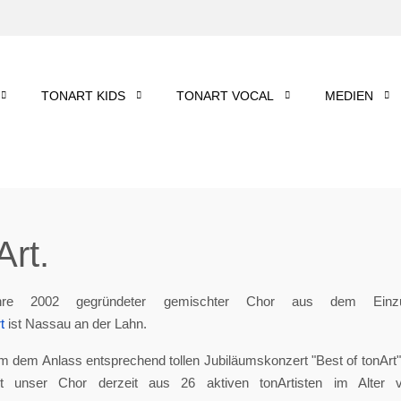
TONART KIDS
TONART VOCAL
MEDIEN
rt.
re 2002 gegründeter gemischter Chor aus dem Einzu
t
ist Nassau an der Lahn.
m dem Anlass entsprechend tollen Jubiläumskonzert "Best of tonArt", 
eht unser Chor derzeit aus 26 aktiven tonArtisten im Alter 