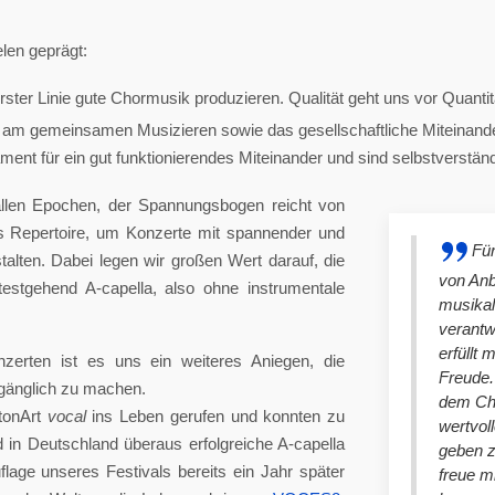
len geprägt:
ster Linie gute Chormusik produzieren. Qualität geht uns vor Quantit
am gemeinsamen Musizieren sowie das gesellschaftliche Miteinander
nt für ein gut funktionierendes Miteinander und sind selbstverständlich
llen Epochen, der Spannungsbogen reicht von
es Repertoire, um Konzerte mit spannender und
Für
lten. Dabei legen wir großen Wert darauf, die
von An
stgehend A-capella, also ohne instrumentale
musikal
verantw
erfüllt 
nzerten ist es uns ein weiteres Aniegen, die
Freude. 
ugänglich zu machen.
dem Cho
tonArt
vocal
ins Leben gerufen und konnten zu
wertvol
n Deutschland überaus erfolgreiche A-capella
geben 
lage unseres Festivals bereits ein Jahr später
freue m