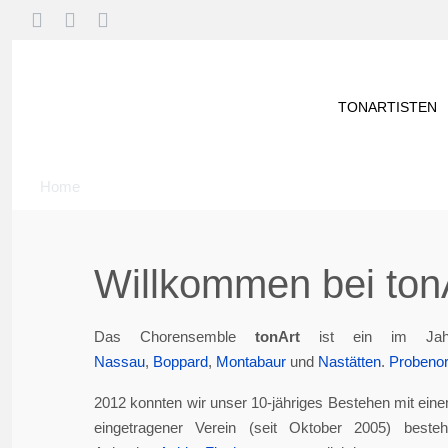
TONARTISTEN
Home
Willkommen bei tonA
Das Chorensemble
tonArt
ist ein im Jah
Nassau
,
Boppard
,
Montabaur
und
Nastätten
.
Probenor
2012 konnten wir unser 10-jähriges Bestehen mit eine
eingetragener Verein (seit Oktober 2005) best