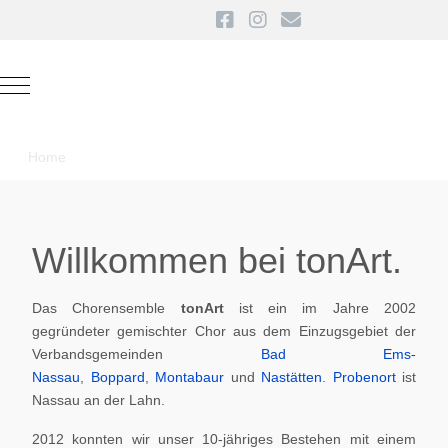
Mobile Menu Toggle
Home
Willkommen bei tonArt.
Das Chorensemble
tonArt
ist ein im Jahre 2002
gegründeter gemischter Chor aus dem Einzugsgebiet der
Verbandsgemeinden
Bad Ems-
Nassau
,
Boppard
,
Montabaur
und
Nastätten
.
Probenort
ist
Nassau an der Lahn.
2012 konnten wir unser 10-jähriges Bestehen mit einem