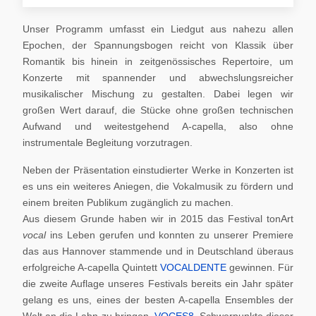
Unser Programm umfasst ein Liedgut aus nahezu allen
Epochen, der Spannungsbogen reicht von Klassik über
Romantik bis hinein in zeitgenössisches Repertoire, um
Konzerte mit spannender und abwechslungsreicher
musikalischer Mischung zu gestalten. Dabei legen wir
großen Wert darauf, die Stücke ohne großen technischen
Aufwand und weitestgehend A-capella, also ohne
instrumentale Begleitung vorzutragen.
Neben der Präsentation einstudierter Werke in Konzerten ist
es uns ein weiteres Aniegen, die Vokalmusik zu fördern und
einem breiten Publikum zugänglich zu machen.
Aus diesem Grunde haben wir in 2015 das Festival tonArt
vocal
ins Leben gerufen und konnten zu unserer Premiere
das aus Hannover stammende und in Deutschland überaus
erfolgreiche A-capella Quintett
VOCALDENTE
gewinnen. Für
die zweite Auflage unseres Festivals bereits ein Jahr später
gelang es uns, eines der besten A-capella Ensembles der
Welt an die Lahn zu bringen,
VOCES8
. Schwerpunkte dieser