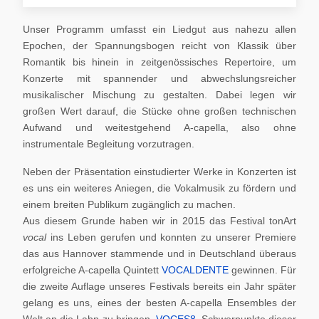
Unser Programm umfasst ein Liedgut aus nahezu allen
Epochen, der Spannungsbogen reicht von Klassik über
Romantik bis hinein in zeitgenössisches Repertoire, um
Konzerte mit spannender und abwechslungsreicher
musikalischer Mischung zu gestalten. Dabei legen wir
großen Wert darauf, die Stücke ohne großen technischen
Aufwand und weitestgehend A-capella, also ohne
instrumentale Begleitung vorzutragen.
Neben der Präsentation einstudierter Werke in Konzerten ist
es uns ein weiteres Aniegen, die Vokalmusik zu fördern und
einem breiten Publikum zugänglich zu machen.
Aus diesem Grunde haben wir in 2015 das Festival tonArt
vocal
ins Leben gerufen und konnten zu unserer Premiere
das aus Hannover stammende und in Deutschland überaus
erfolgreiche A-capella Quintett
VOCALDENTE
gewinnen. Für
die zweite Auflage unseres Festivals bereits ein Jahr später
gelang es uns, eines der besten A-capella Ensembles der
Welt an die Lahn zu bringen,
VOCES8
. Schwerpunkte dieser