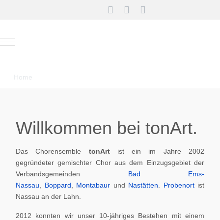
Mobile Menu Toggle
Home
Willkommen bei tonArt.
Das Chorensemble
tonArt
ist ein im Jahre 2002
gegründeter gemischter Chor aus dem Einzugsgebiet der
Verbandsgemeinden
Bad Ems-
Nassau
,
Boppard
,
Montabaur
und
Nastätten
.
Probenort
ist
Nassau an der Lahn.
2012 konnten wir unser 10-jähriges Bestehen mit einem