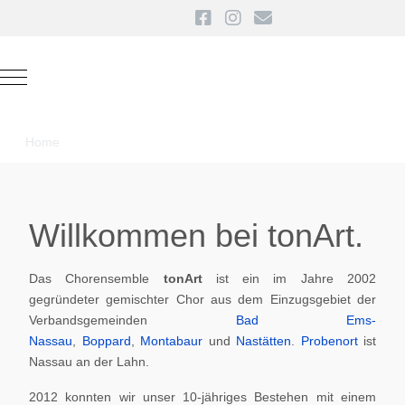
Mobile Menu Toggle
Home
Willkommen bei tonArt.
Das Chorensemble
tonArt
ist ein im Jahre 2002
gegründeter gemischter Chor aus dem Einzugsgebiet der
Verbandsgemeinden
Bad Ems-
Nassau
,
Boppard
,
Montabaur
und
Nastätten
.
Probenort
ist
Nassau an der Lahn.
2012 konnten wir unser 10-jähriges Bestehen mit einem