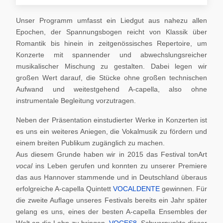
Unser Programm umfasst ein Liedgut aus nahezu allen
Epochen, der Spannungsbogen reicht von Klassik über
Romantik bis hinein in zeitgenössisches Repertoire, um
Konzerte mit spannender und abwechslungsreicher
musikalischer Mischung zu gestalten. Dabei legen wir
großen Wert darauf, die Stücke ohne großen technischen
Aufwand und weitestgehend A-capella, also ohne
instrumentale Begleitung vorzutragen.
Neben der Präsentation einstudierter Werke in Konzerten ist
es uns ein weiteres Aniegen, die Vokalmusik zu fördern und
einem breiten Publikum zugänglich zu machen.
Aus diesem Grunde haben wir in 2015 das Festival tonArt
vocal
ins Leben gerufen und konnten zu unserer Premiere
das aus Hannover stammende und in Deutschland überaus
erfolgreiche A-capella Quintett
VOCALDENTE
gewinnen. Für
die zweite Auflage unseres Festivals bereits ein Jahr später
gelang es uns, eines der besten A-capella Ensembles der
Welt an die Lahn zu bringen,
VOCES8
. Schwerpunkte dieser