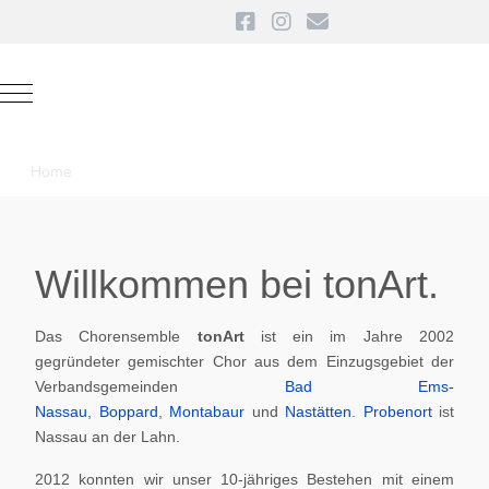
Mobile Menu Toggle
Home
Willkommen bei tonArt.
Das Chorensemble
tonArt
ist ein im Jahre 2002
gegründeter gemischter Chor aus dem Einzugsgebiet der
Verbandsgemeinden
Bad Ems-
Nassau
,
Boppard
,
Montabaur
und
Nastätten
.
Probenort
ist
Nassau an der Lahn.
2012 konnten wir unser 10-jähriges Bestehen mit einem