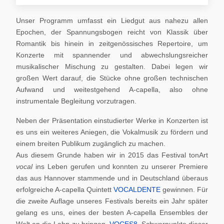
Unser Programm umfasst ein Liedgut aus nahezu allen
Epochen, der Spannungsbogen reicht von Klassik über
Romantik bis hinein in zeitgenössisches Repertoire, um
Konzerte mit spannender und abwechslungsreicher
musikalischer Mischung zu gestalten. Dabei legen wir
großen Wert darauf, die Stücke ohne großen technischen
Aufwand und weitestgehend A-capella, also ohne
instrumentale Begleitung vorzutragen.
Neben der Präsentation einstudierter Werke in Konzerten ist
es uns ein weiteres Aniegen, die Vokalmusik zu fördern und
einem breiten Publikum zugänglich zu machen.
Aus diesem Grunde haben wir in 2015 das Festival tonArt
vocal
ins Leben gerufen und konnten zu unserer Premiere
das aus Hannover stammende und in Deutschland überaus
erfolgreiche A-capella Quintett
VOCALDENTE
gewinnen. Für
die zweite Auflage unseres Festivals bereits ein Jahr später
gelang es uns, eines der besten A-capella Ensembles der
Welt an die Lahn zu bringen,
VOCES8
. Schwerpunkte dieser